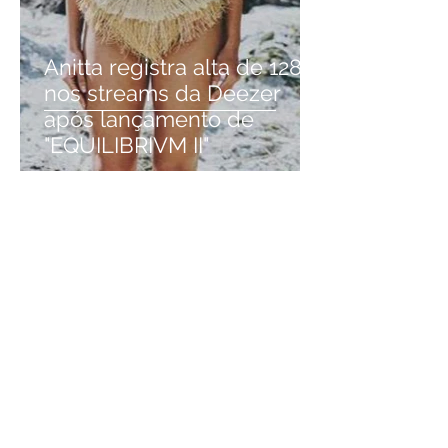
Anitta registra alta de 128%
nos streams da Deezer
após lançamento de
"EQUILIBRIVM II"