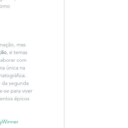
como 
mação, mas 
ção
, e temas 
laborar com 
ma única na 
matográfica.
a da segunda 
-se para viver 
entos épicos 
yWinner