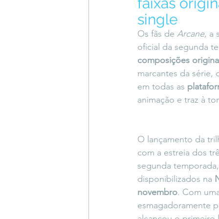
faixas origi
Coluna do Vasques
#Descompl
single
Os fãs de 
Arcane
, a
oficial da segunda t
Sessions
DESIMAGINAR
composições origina
marcantes da série,
em todas as 
platafo
animação e traz à to
O lançamento da tril
com a estreia dos trê
segunda temporada,
disponibilizados na 
N
novembro
. Com uma
esmagadoramente posi
alcançou o primeiro 