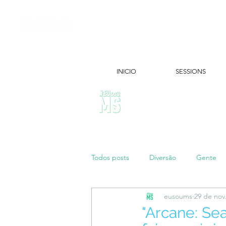
INICIO
SESSIONS
ÚLTIMAS NOTÍCIAS:
Todos posts
Diversão
Gente
eusoums
29 de nov
Papo de Mãe
#maratonei
"Arcane: Se