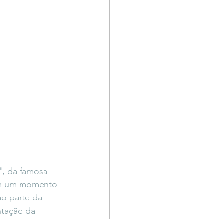
"
, da famosa 
em um momento 
o parte da 
ntação da 