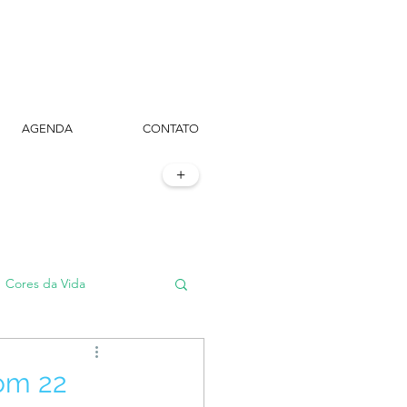
AGENDA
CONTATO
+
Cores da Vida
#TôemSampa, meu!
com 22