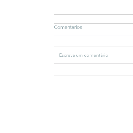
Comentários
Escreva um comentário
Espetáculo inspirado em
saberes indígenas estreia
em Bonito e propõe
reflexão sobre a criação do
mundo