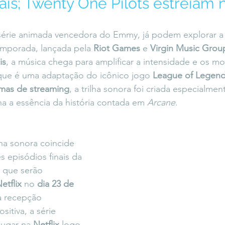
nais; Twenty One Pilots estreiam 
icaLara
#entrevista
Entre Palavras
Fora da Curva
 série animada vencedora do Emmy, já podem explorar a t
emporada, lançada pela 
Riot Games
 e 
Virgin Music Grou
Saiba Direito
is
, a música chega para amplificar a intensidade e os m
 que é uma adaptação do icônico jogo 
League of Legen
rmas de streaming
, a trilha sonora foi criada especialmen
na a essência da história contada em 
Arcane
.
ha sonora coincide 
s episódios finais da 
 que serão 
etflix
 no 
dia 23 de 
 recepção 
tiva, a série 
lugar na 
Netflix
 logo 