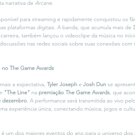
ta narrativa de 
Arcane
.
disponível para streaming e rapidamente conquistou os f
nas plataformas digitais. A banda, que acumula mais de 
 carreira, também lançou o videoclipe da música no iníc
 discussões nas redes sociais sobre suas conexões com 
o no The Game Awards
mais a expectativa, 
Tyler Joseph
 e 
Josh Dun
 se apresent
m 
"The Line"
 na 
premiação The Game Awards
, que aco
de dezembro
. A performance será transmitida ao vivo pel
uma experiência única, conectando música, jogos e cul
 é um dos maiores eventos do ano para o universo dos 