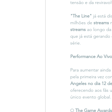
tensão e da reviravol
"The Line"
 já está 
milhões de 
streams
 
streams
 ao longo da
que já está gerando
série.
Performance Ao Viv
Para aumentar ainda 
pela primeira vez co
Angeles no dia 12 
oferecendo aos fãs 
único evento global.
O 
The Game Awards