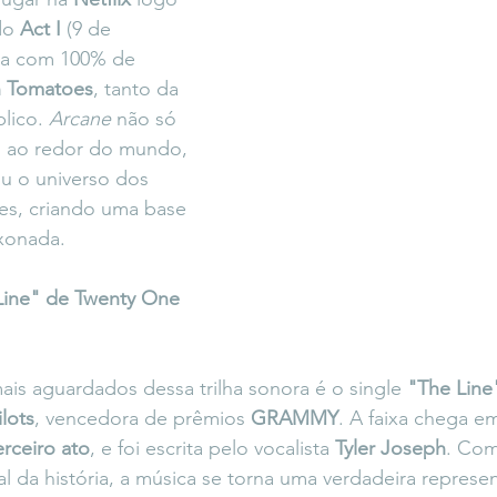
do 
Act I
 (9 de 
ua com 100% de 
n Tomatoes
, tanto da 
lico. 
Arcane
 não só 
 ao redor do mundo, 
u o universo dos 
es, criando uma base 
ixonada.
ine" de Twenty One 
s aguardados dessa trilha sonora é o single 
"The Line
lots
, vencedora de prêmios 
GRAMMY
. A faixa chega 
erceiro ato
, e foi escrita pelo vocalista 
Tyler Joseph
. Com
 da história, a música se torna uma verdadeira represe