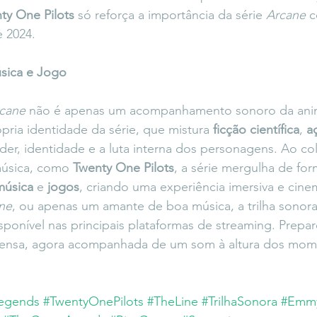
ty One Pilots
 só reforça a importância da série 
Arcane
 
 2024.
sica e Jogo
cane
 não é apenas um acompanhamento sonoro da ani
ria identidade da série, que mistura 
ficção científica
, 
a
er, identidade e a luta interna dos personagens. Ao co
úsica, como 
Twenty One Pilots
, a série mergulha de for
música
 e 
jogos
, criando uma experiência imersiva e cine
ne
, ou apenas um amante de boa música, a trilha sonor
sponível nas principais plataformas de streaming. Prepare
tensa, agora acompanhada de um som à altura dos mom
egends
#TwentyOnePilots
#TheLine
#TrilhaSonora
#Emm