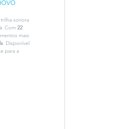
novo
Território Livre
rilha sonora 
p
. Com 
22 
omentos mais 
ds
. Disponível 
te para a 