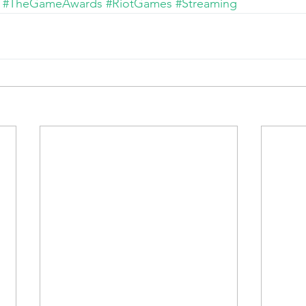
#TheGameAwards
#RiotGames
#Streaming