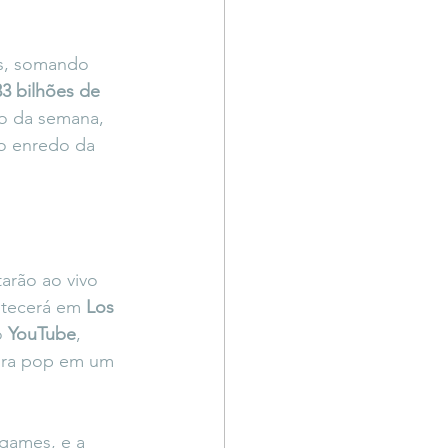
ãs, somando 
33 bilhões de 
io da semana, 
o enredo da 
arão ao vivo 
ntecerá em 
Los 
o 
YouTube
, 
tura pop em um 
games, e a 