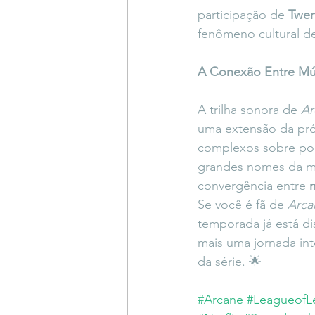
participação de 
Twen
fenômeno cultural de
A Conexão Entre Mú
A trilha sonora de 
Ar
uma extensão da próp
complexos sobre pod
grandes nomes da m
convergência entre 
Se você é fã de 
Arca
temporada já está di
mais uma jornada in
da série. 🌟
#Arcane
#LeagueofL