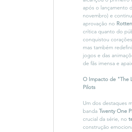
após o lançamento 
novembro) e contin
aprovação no 
Rotte
crítica quanto do púb
conquistou corações
mas também redefini
jogos e das animaçõ
de fãs imensa e apa
O Impacto de "The L
Pilots
Um dos destaques mai
banda 
Twenty One Pi
crucial da série, no 
t
construção emocional