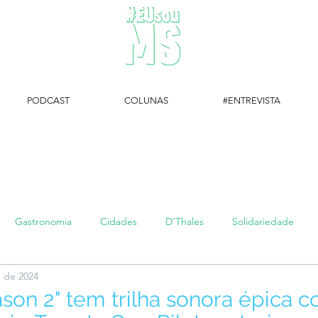
PODCAST
COLUNAS
#ENTREVISTA
#EUsouMS Entrevista: Descubra arte com a Galeria MEIA SETE
Gastronomia
Cidades
D'Thales
Solidariedade
. de 2024
#setembroamarelo
Luke do Dia
Arq + Cine
#publi
ason 2" tem trilha sonora épica 