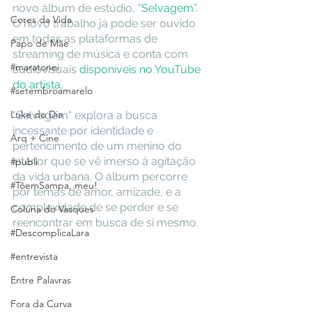
novo álbum de estúdio, “
Selvagem
”. 
Cores da Vida
O novo trabalho já pode ser ouvido 
em todas as plataformas de 
Papo de Mãe
streaming de música e conta com 
#maratonei
audiovisuais 
disponíveis no YouTube 
do artista.
#setembroamarelo
Luke do Dia
"Selvagem" explora a busca 
incessante por identidade e 
Arq + Cine
pertencimento de um menino do 
interior que se vê imerso à agitação 
#publi
da vida urbana. O álbum percorre 
#TôemSampa, meu!
por temas de amor, amizade, e a 
complexidade de se perder e se 
Coluna do Vasques
reencontrar em busca de si mesmo. 
#DescomplicaLara
#entrevista
Entre Palavras
Fora da Curva