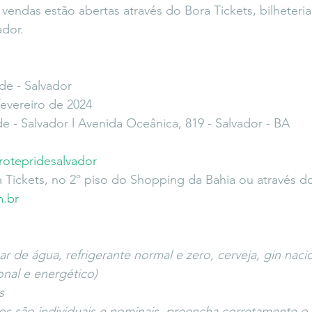
vendas estão abertas através do Bora Tickets, bilheteria 
ador.
de - Salvador
evereiro de 2024
 - Salvador l Avenida Oceânica, 819 - Salvador - BA
otepridesalvador
 Tickets, no 2º piso do Shopping da Bahia ou através do
m.br
r de água, refrigerante normal e zero, cerveja, gin nacio
onal e energético)
s
os são individuais e nominais, preencha corretamente 