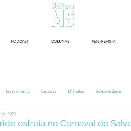
PODCAST
COLUNAS
#ENTREVISTA
#EUsouMS Entrevista: Descubra arte com a Galeria MEIA SETE
Gastronomia
Cidades
D'Thales
Solidariedade
. de 2023
#setembroamarelo
Luke do Dia
Arq + Cine
#publi
ide estreia no Carnaval de Sal