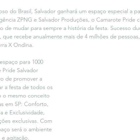
icaLara
#entrevista
Entre Palavras
Fora da Curva
so do Brasil, Salvador ganhará um espaço especial a par
ncia ZPNG e Salvador Produções, o Camarote Pride ch
o de mudar para sempre a história da festa. Sucesso du
Saiba Direito
 que recebe anualmente mais de 4 milhões de pessoas,
arra X Ondina. 
espaço para 1000 
 Pride Salvador 
vo de promover a 
r a festa de todos os 
o o mesmo conceito 
as em SP: Conforto, 
 e Exclusividade, 
ções exclusivas. Com 
spaço será o ambiente 
 e agitação.