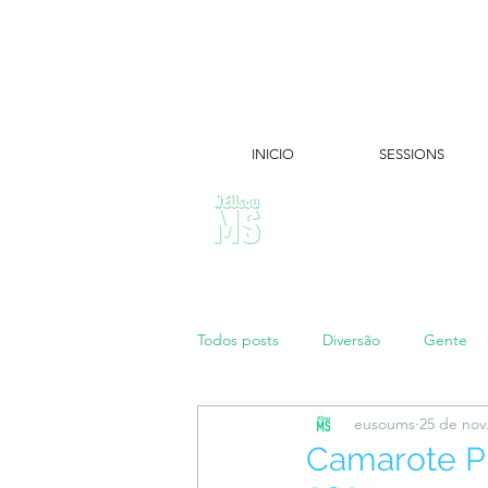
INICIO
SESSIONS
ÚLTIMAS NOTÍCIAS:
Todos posts
Diversão
Gente
eusoums
25 de nov
Papo de Mãe
#maratonei
Camarote Pr