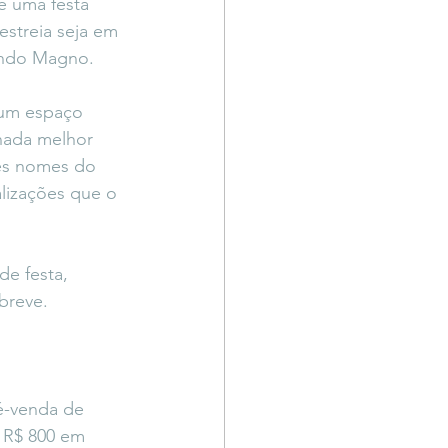
é uma festa 
streia seja em 
ando Magno.
 um espaço 
 nada melhor 
es nomes do 
lizações que o 
e festa, 
breve.
é-venda de 
a R$ 800 em 