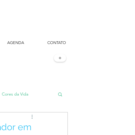
AGENDA
CONTATO
+
Cores da Vida
#TôemSampa, meu!
vador em