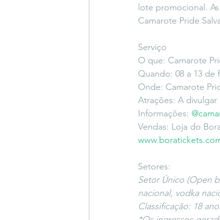
lote promocional. As 
Camarote Pride Salv
Serviço
O que: Camarote Pri
Quando: 08 a 13 de f
Onde: Camarote Pride
Atrações: A divulgar
Informações: 
@camar
Vendas: Loja do Bora
www.boratickets.co
Setores:
Setor Único (Open ba
nacional, vodka naci
Classificação: 18 ano
*Os ingressos gerad