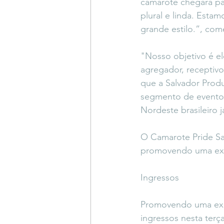
camarote chegará par
plural e linda. Esta
grande estilo.”, co
"Nosso objetivo é e
agregador, receptivo
que a Salvador Prod
segmento de eventos
Nordeste brasileiro 
O Camarote Pride Sal
promovendo uma expe
Ingressos
Promovendo uma expe
ingressos nesta terç