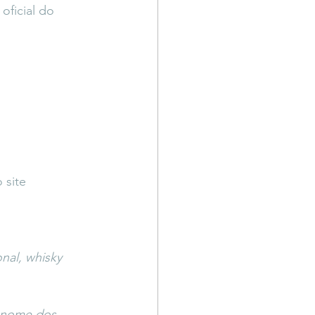
oficial do 
 site 
nal, whisky 
o nome dos 