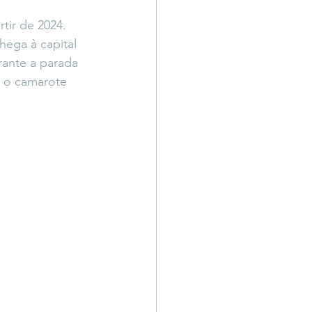
Território Livre
tir de 2024. 
ega à capital 
rante a parada 
 o camarote 