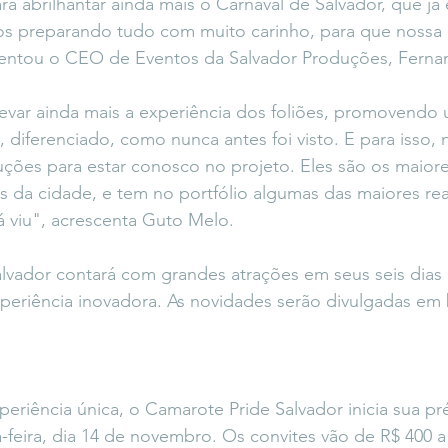
a abrilhantar ainda mais o Carnaval de Salvador, que já 
mos preparando tudo com muito carinho, para que nossa e
mentou o CEO de Eventos da Salvador Produções, Fern
levar ainda mais a experiência dos foliões, promovendo
, diferenciado, como nunca antes foi visto. E para isso,
uções para estar conosco no projeto. Eles são os maior
 da cidade, e tem no portfólio algumas das maiores rea
já viu", acrescenta Guto Melo. 
vador contará com grandes atrações em seus seis dias d
riência inovadora. As novidades serão divulgadas em 
riência única, o Camarote Pride Salvador inicia sua pr
a-feira, dia 14 de novembro. Os convites vão de R$ 400 