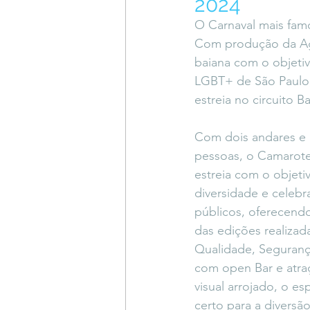
2024
Coluna do Vasques
#Descompl
O Carnaval mais famo
Com produção da Agê
baiana com o objetiv
Sessions
DESIMAGINAR
LGBT+ de São Paulo,
estreia no circuito B
Com dois andares e 
pessoas, o Camarote
estreia com o objeti
diversidade e celebra
públicos, oferecend
das edições realizad
Qualidade, Segurança
com open Bar e atra
visual arrojado, o e
certo para a diversão