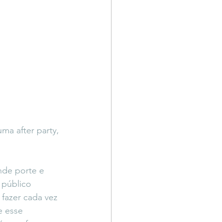
ma after party, 
nde porte e 
 público 
fazer cada vez 
e esse 