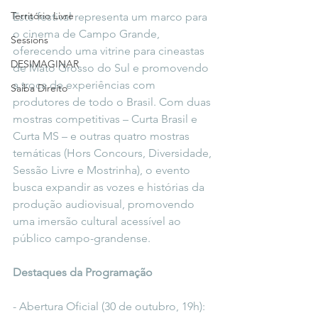
Território Livre
Este festival representa um marco para 
o cinema de Campo Grande, 
Sessions
oferecendo uma vitrine para cineastas 
DESIMAGINAR
de Mato Grosso do Sul e promovendo 
a troca de experiências com 
Saiba Direito
produtores de todo o Brasil. Com duas 
mostras competitivas – Curta Brasil e 
Curta MS – e outras quatro mostras 
temáticas (Hors Concours, Diversidade, 
Sessão Livre e Mostrinha), o evento 
busca expandir as vozes e histórias da 
produção audiovisual, promovendo 
uma imersão cultural acessível ao 
público campo-grandense.
Destaques da Programação
- Abertura Oficial (30 de outubro, 19h): 