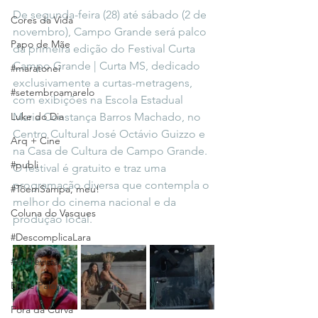
De segunda-feira (28) até sábado (2 de 
Cores da Vida
novembro), Campo Grande será palco 
Papo de Mãe
da primeira edição do Festival Curta 
Campo Grande | Curta MS, dedicado 
#maratonei
exclusivamente a curtas-metragens, 
#setembroamarelo
com exibições na Escola Estadual 
Luke do Dia
Maria Constança Barros Machado, no 
Centro Cultural José Octávio Guizzo e 
Arq + Cine
na Casa de Cultura de Campo Grande. 
#publi
O festival é gratuito e traz uma 
programação diversa que contempla o 
#TôemSampa, meu!
melhor do cinema nacional e da 
Coluna do Vasques
produção local.
#DescomplicaLara
#entrevista
Entre Palavras
Fora da Curva