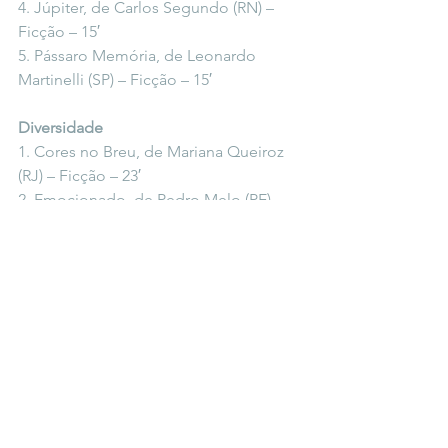
4. Júpiter, de Carlos Segundo (RN) – 
Ficção – 15′
5. Pássaro Memória, de Leonardo 
Martinelli (SP) – Ficção – 15′
Diversidade
1. Cores no Breu, de Mariana Queiroz 
(RJ) – Ficção – 23′
2. Emocionado, de Pedro Melo (PE) – 
Ficção – 19′
3. Quarta-feira, de Maria Odara (PE) – 
Documentário – 9′
4. Os Finais de Domingo, de Olavo 
Junior (CE) – Ficção – 8′
5. Sereia, de Estevan de la Fuente (PR) – 
Ficção – 14′
Sessão Livre (10 a 15 anos)
1. Baobab, de Bea Gerolin (SP) – 