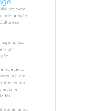
lage
Território Livre
dial promete 
uindo atração 
Culture se 
 experiência 
o em um 
ição.
re no evento 
Fórmula E em 
tretenimento 
onectar e 
e fãs.
tretenimento, 