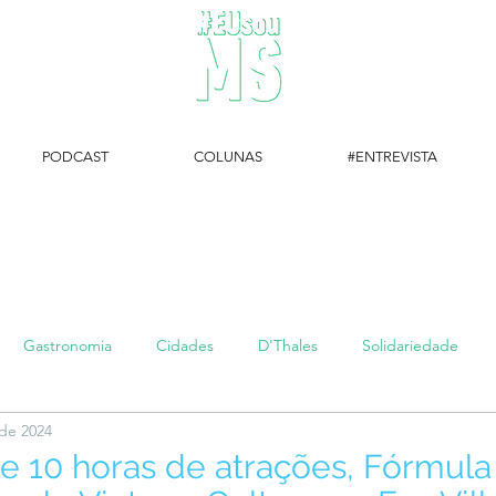
PODCAST
COLUNAS
#ENTREVISTA
#EUsouMS Entrevista: Descubra arte com a Galeria MEIA SETE
Gastronomia
Cidades
D'Thales
Solidariedade
 de 2024
#setembroamarelo
Luke do Dia
Arq + Cine
#publi
 10 horas de atrações, Fórmula