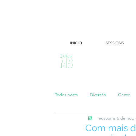
INICIO
SESSIONS
ÚLTIMAS NOTÍCIAS:
Todos posts
Diversão
Gente
eusoums
6 de nov.
Papo de Mãe
#maratonei
Com mais de