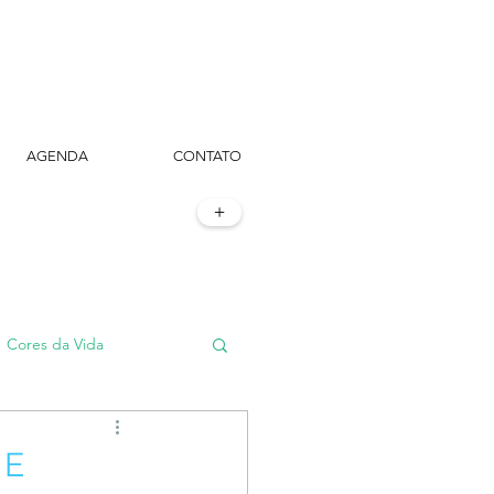
AGENDA
CONTATO
+
Cores da Vida
#TôemSampa, meu!
 E