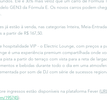
undos. Ele é 30% mais veloz que um carro de Fórmula 1
odelo GEN3 da Fórmula E. Os novos carros podem cheg
.
es já estão à venda, nas categorias Inteira, Meia-Entrada
 a partir de R$ 167,50.
 hospitalidade VIP - o Electric Lounge, com preços a pa
ounge é uma experiência premium compartilhada onde vo
 pista a partir do terraço com vista para a reta de larg
imentos e bebidas durante todo o dia em uma atmosfer
ementada por som de DJ com série de sucessos regiona
re ingressos estão disponíveis na plataforma Fever (
UR
/m/195745
).