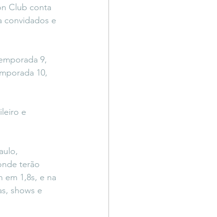
on Club conta 
a convidados e 
Temporada 9, 
emporada 10, 
leiro e 
aulo, 
onde terão 
 em 1,8s, e na 
as, shows e 