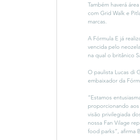
Também haverá área V
com Grid Walk e Pitl
marcas.
A Fórmula E já reali
vencida pelo neozela
na qual o britânico S
O paulista Lucas di 
embaixador da Fórmu
“Estamos entusiasmad
proporcionando aos 
visão privilegiada d
nossa Fan Vilage rep
food parks”, afirma 