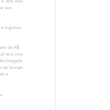
 e 36% mais 
ar aos 
 e Ingresso 
rtir de R$ 
cê terá uma 
ada/chegada. 
a de lounge 
is e 
L: