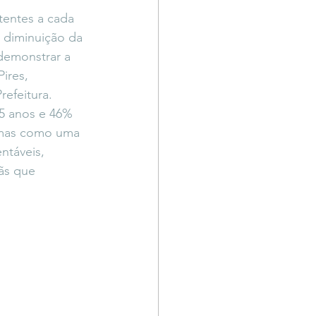
tentes a cada 
 diminuição da 
demonstrar a 
ires, 
refeitura.
5 anos e 46% 
 mas como uma 
ntáveis, 
ãs que 