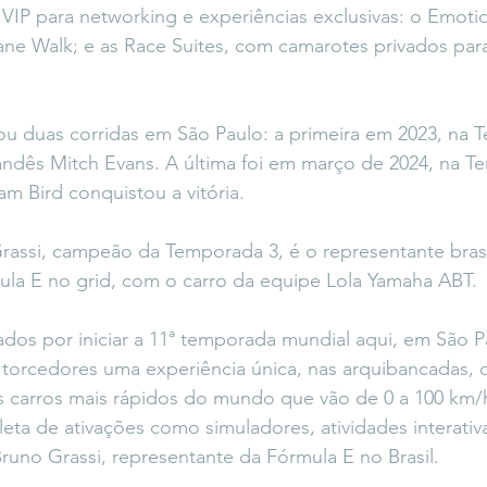
IP para networking e experiências exclusivas: o Emoti
ane Walk; e as Race Suites, com camarotes privados par
zou duas corridas em São Paulo: a primeira em 2023, na 
ndês Mitch Evans. A última foi em março de 2024, na T
am Bird conquistou a vitória.
Grassi, campeão da Temporada 3, é o representante brasi
la E no grid, com o carro da equipe Lola Yamaha ABT.
os por iniciar a 11ª temporada mundial aqui, em São P
torcedores uma experiência única, nas arquibancadas, 
os carros mais rápidos do mundo que vão de 0 a 100 km/h
leta de ativações como simuladores, atividades interativ
Bruno Grassi, representante da Fórmula E no Brasil.