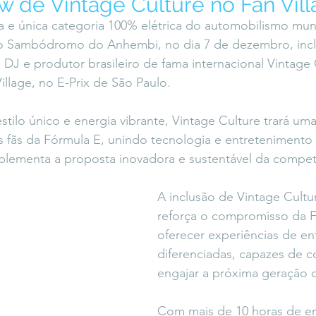
w de Vintage Culture no Fan Vil
icaLara
#entrevista
Entre Palavras
Fora da Curva
a e única categoria 100% elétrica do automobilismo mun
 o Sambódromo do Anhembi, no dia 7 de dezembro, incl
 DJ e produtor brasileiro de fama internacional Vintage 
Saiba Direito
illage, no E-Prix de São Paulo.
tilo único e energia vibrante, Vintage Culture trará uma
s fãs da Fórmula E, unindo tecnologia e entreteniment
lementa a proposta inovadora e sustentável da compet
A inclusão de Vintage Cultu
reforça o compromisso da 
oferecer experiências de en
diferenciadas, capazes de c
engajar a próxima geração d
Com mais de 10 horas de en