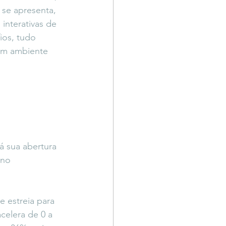
 se apresenta, 
interativas de 
ios, tudo 
um ambiente 
 sua abertura 
 no 
 estreia para 
elera de 0 a 