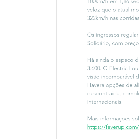
100km/h em 1,86 seg
veloz que o atual m
322km/h nas corridas
Os ingressos regular
Solidário, com preços
Há ainda o espaço de
3.600. O Electric L
visão incomparável da
Haverá opções de al
descontraída, compl
internacionais.
Mais informações sob
https://feverup.com