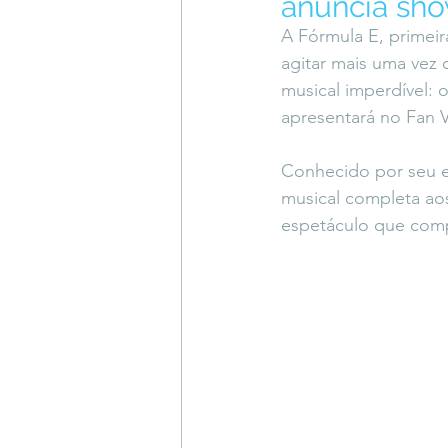
anuncia sho
Coluna do Vasques
#Descompl
A Fórmula E, primeir
agitar mais uma vez
musical imperdível: o
Sessions
DESIMAGINAR
apresentará no Fan V
Conhecido por seu es
musical completa ao
espetáculo que comp