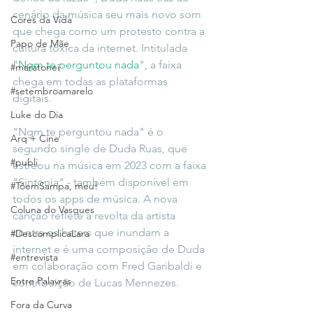
cenário da música seu mais novo som 
Cores da Vida
que chega como um protesto contra a 
Papo de Mãe
cultura tóxica da internet. Intitulada 
"
Ngm te perguntou nada
", a faixa 
#maratonei
chega em todas as plataformas 
#setembroamarelo
digitais. 
Luke do Dia
"Ngm te perguntou nada" é o 
Arq + Cine
segundo single de Duda Ruas, que 
#publi
estreou na música em 2023 com a faixa 
"Sintonia" - também disponível em 
#TôemSampa, meu!
todos os apps de música. A nova 
Coluna do Vasques
canção reflete a revolta da artista 
contra os haters que inundam a 
#DescomplicaLara
internet e é uma composição de Duda 
#entrevista
em colaboração com Fred Garibaldi e 
Entre Palavras
contribuição de Lucas Mennezes.
Fora da Curva