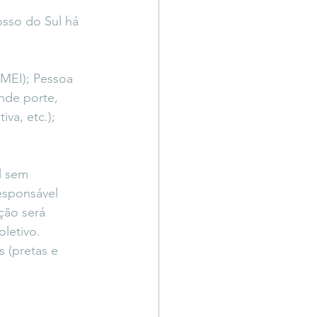
osso do Sul há 
(MEI); Pessoa 
nde porte, 
va, etc.); 
l sem 
esponsável 
ção será 
letivo.
 (pretas e 