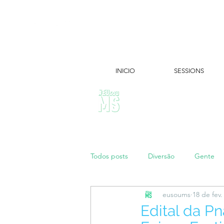
INICIO
SESSIONS
ÚLTIMAS NOTÍCIAS:
Todos posts
Diversão
Gente
eusoums
18 de fev.
Papo de Mãe
#maratonei
Edital da Pn