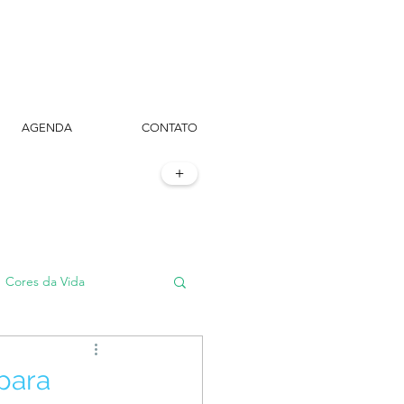
AGENDA
CONTATO
+
Cores da Vida
#TôemSampa, meu!
 para