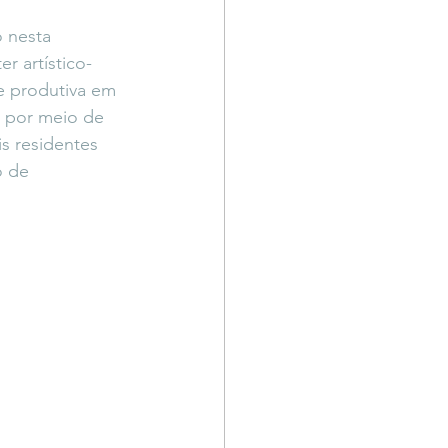
Território Livre
o nesta 
r artístico-
e produtiva em 
s, por meio de 
s residentes 
 de 