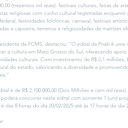
,00 (trezentos mil reais): festivais culturais, feiras de ar
estas religiosas com cunho cultural registradas enquanto
ederal, festividades folclóricas, carnaval, festivais artístic
adas a capoeira, terreiros e religiosidades de matrizes af
sidente da FCMS, destacou: "O edital da Pnab é uma 
lecer a cultura em Mato Grosso do Sul, oferecendo apoio 
estividades culturais. Com investimento de R$ 2,1 milhões
tural do estado, valorizando a diversidade e promovendo
ais."
dital é de R$ 2.100.000,00 (Dois Milhões e cem mil reais).
 poderá concorrer neste edital com somente 1 (um) proj
 é das 8 horas do dia 20/02/2025 até às 17 horas do dia 
ar