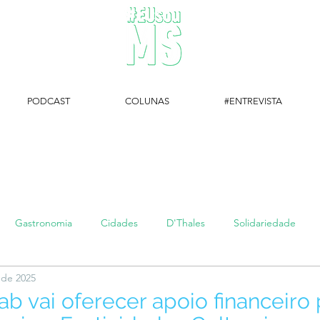
PODCAST
COLUNAS
#ENTREVISTA
#EUsouMS Entrevista: Descubra arte com a Galeria MEIA SETE
Gastronomia
Cidades
D'Thales
Solidariedade
 de 2025
#setembroamarelo
Luke do Dia
Arq + Cine
#publi
ab vai oferecer apoio financeiro