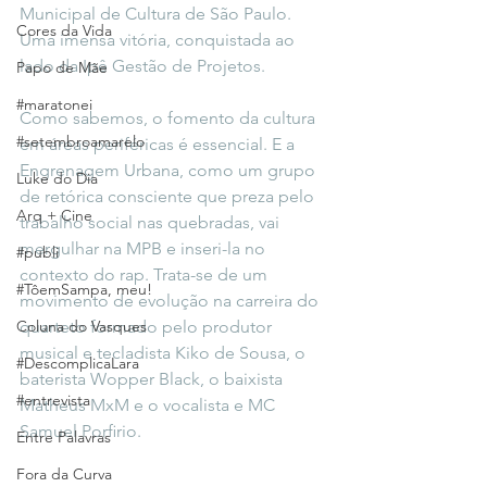
Municipal de Cultura de São Paulo. 
Cores da Vida
Uma imensa vitória, conquistada ao 
lado da Ipê Gestão de Projetos.
Papo de Mãe
#maratonei
Como sabemos, o fomento da cultura 
#setembroamarelo
em áreas periféricas é essencial. E a 
Engrenagem Urbana, como um grupo 
Luke do Dia
de retórica consciente que preza pelo 
Arq + Cine
trabalho social nas quebradas, vai 
mergulhar na MPB e inseri-la no 
#publi
contexto do rap. Trata-se de um 
#TôemSampa, meu!
movimento de evolução na carreira do 
Coluna do Vasques
quarteto formado pelo produtor 
musical e tecladista Kiko de Sousa, o 
#DescomplicaLara
baterista Wopper Black, o baixista 
#entrevista
Matheus MxM e o vocalista e MC 
Samuel Porﬁrio.
Entre Palavras
Fora da Curva