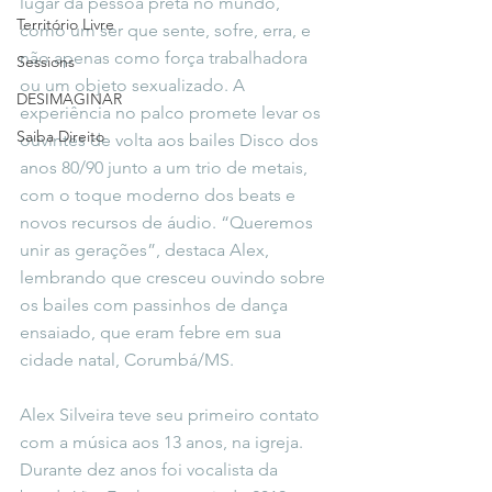
lugar da pessoa preta no mundo, 
Território Livre
como um ser que sente, sofre, erra, e 
não apenas como força trabalhadora 
Sessions
ou um objeto sexualizado. A 
DESIMAGINAR
experiência no palco promete levar os 
Saiba Direito
ouvintes de volta aos bailes Disco dos 
anos 80/90 junto a um trio de metais, 
com o toque moderno dos beats e 
novos recursos de áudio. “Queremos 
unir as gerações”, destaca Alex, 
lembrando que cresceu ouvindo sobre 
os bailes com passinhos de dança 
ensaiado, que eram febre em sua 
cidade natal, Corumbá/MS. 
Alex Silveira teve seu primeiro contato 
com a música aos 13 anos, na igreja. 
Durante dez anos foi vocalista da 