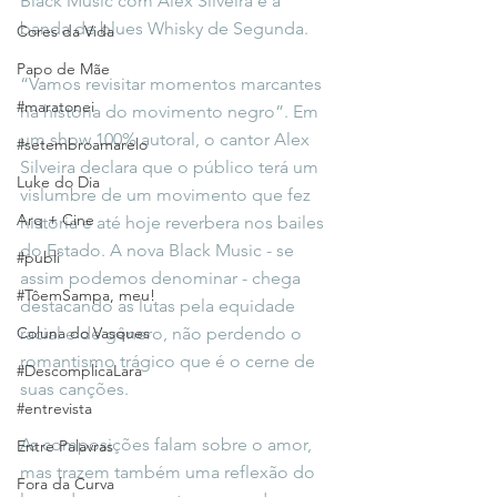
Black Music com Alex Silveira e a 
banda de blues Whisky de Segunda.
Cores da Vida
Papo de Mãe
“Vamos revisitar momentos marcantes 
#maratonei
na história do movimento negro”. Em 
um show 100% autoral, o cantor Alex 
#setembroamarelo
Silveira declara que o público terá um 
Luke do Dia
vislumbre de um movimento que fez 
Arq + Cine
história e até hoje reverbera nos bailes 
do Estado. A nova Black Music - se 
#publi
assim podemos denominar - chega 
#TôemSampa, meu!
destacando as lutas pela equidade 
Coluna do Vasques
racial e de gênero, não perdendo o 
romantismo trágico que é o cerne de 
#DescomplicaLara
suas canções. 
#entrevista
As composições falam sobre o amor, 
Entre Palavras
mas trazem também uma reflexão do 
Fora da Curva