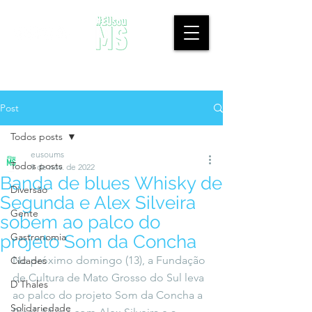
Post
Todos posts
eusoums
Todos posts
9 de nov. de 2022
Banda de blues Whisky de
Diversão
Segunda e Alex Silveira
Gente
sobem ao palco do
Gastronomia
projeto Som da Concha
No próximo domingo (13), a Fundação 
Cidades
de Cultura de Mato Grosso do Sul leva 
D'Thales
ao palco do projeto Som da Concha a 
Solidariedade