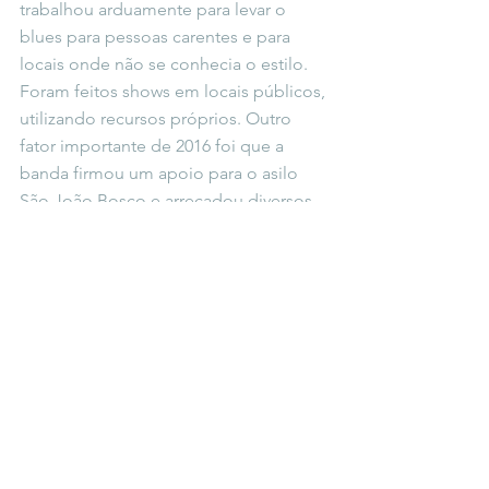
trabalhou arduamente para levar o 
blues para pessoas carentes e para 
locais onde não se conhecia o estilo. 
Foram feitos shows em locais públicos, 
utilizando recursos próprios. Outro 
fator importante de 2016 foi que a 
banda firmou um apoio para o asilo 
São João Bosco e arrecadou diversos 
itens e dinheiro para ajudar a 
instituição. Promoveu shows e 
incentivou as doações.
Em 2017 a banda se dedicou a causa 
Pet. Fez diversos shows para arrecadar 
fundos e rações para Ongs que 
trabalham com cachorros e gatos. 
Lançou também um vídeo clip como 
campanha contra o abandono de 