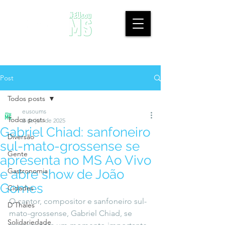
Post
Todos posts
eusoums
Todos posts
2 de jul. de 2025
Gabriel Chiad: sanfoneiro
Diversão
sul-mato-grossense se
Gente
apresenta no MS Ao Vivo
Gastronomia
e abre show de João
Gomes
Cidades
O cantor, compositor e sanfoneiro sul-
D'Thales
mato-grossense, Gabriel Chiad, se 
Solidariedade