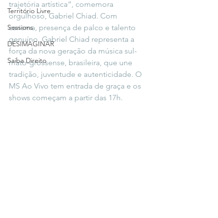
trajetória artística”, comemora 
Território Livre
orgulhoso, Gabriel Chiad. Com 
Sessions
carisma, presença de palco e talento 
genuíno, Gabriel Chiad representa a 
DESIMAGINAR
força da nova geração da música sul-
Saiba Direito
mato-grossense, brasileira, que une 
tradição, juventude e autenticidade. O 
MS Ao Vivo tem entrada de graça e os 
shows começam a partir das 17h.