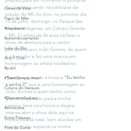
prepara para um momento importante 
da carreira quando irá participar da 
Cores da Vida
edição do MS Ao Vivo, no próximo dia 
Papo de Mãe
13 de julho, domingo, no Parque das 
#maratonei
Nações Indígenas, em Campo Grande 
– MS. O artista de 26 anos irá fazer o 
#setembroamarelo
show de abertura para o cantor 
Luke do Dia
pernambucano João Gomes, de quem 
é admirador e fez uma música em 
Arq + Cine
homenagem ao artista nordestino. 
#publi
“Lancei a este ano a música 
“Eu tenho 
#TôemSampa, meu!
a senha 2”
 que é uma homenagem ao 
Coluna do Vasques
João Gomes a quem tenho como 
#DescomplicaLara
grande inspiração para a minha 
carreira. Será uma honra e alegria 
#entrevista
imensa abrir o show dele aqui na 
Entre Palavras
minha cidadã natal. Sem dúvidas um 
marco muito especial na minha 
Fora da Curva