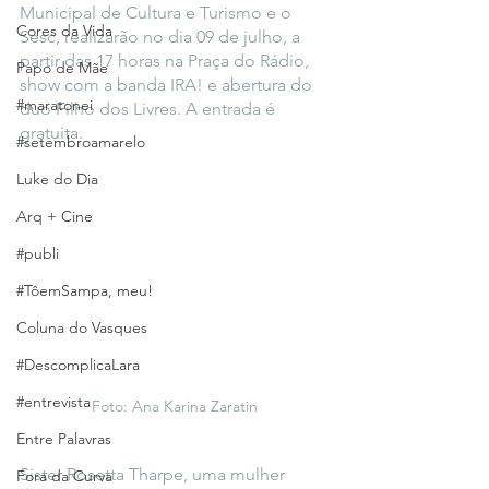
Municipal de Cultura e Turismo e o 
Cores da Vida
Sesc, realizarão no dia 09 de julho, a 
partir das 17 horas na Praça do Rádio, 
Papo de Mãe
show com a banda IRA! e abertura do 
#maratonei
duo Filho dos Livres. A entrada é 
gratuita.
#setembroamarelo
Luke do Dia
Arq + Cine
#publi
#TôemSampa, meu!
Coluna do Vasques
#DescomplicaLara
#entrevista
Foto: Ana Karina Zaratin
Entre Palavras
Sister Rosetta Tharpe, uma mulher 
Fora da Curva