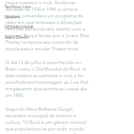
negra inventou o rock. Ainda nas 
Território Livre
décadas de 1930 e 1940, a cantora 
gospel comandava um programa de 
Sessions
rádio em que misturava o blues/jazz 
DESIMAGINAR
com seu extraordinário talento com a 
guitarra. Reza a lenda que o jovem Elvis 
Saiba Direito
Presley na época saía correndo da 
escola para ir escutar Tharpe tocar. 
O dia 13 de julho é reconhecido no 
Brasil como o Dia Mundial do Rock. A 
data celebra anualmente o rock e foi 
escolhida em homenagem ao Live Aid, 
megaevento que aconteceu nesse dia 
em 1985.
Segundo Mara Bethania Gurgel, 
secretária municipal de turismo e 
cultura, “O Rock é um gênero musical 
que popularizou-se por todo mundo, 