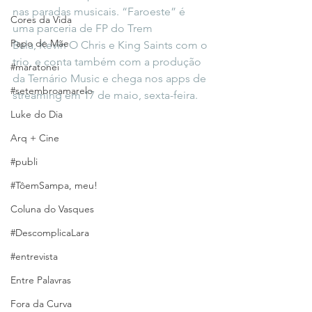
nas paradas musicais. “Faroeste” é 
Cores da Vida
uma parceria de FP do Trem 
Papo de Mãe
Bala, Kevin O Chris e King Saints com o 
trio, e conta também com a produção 
#maratonei
da Ternário Music e chega nos apps de 
#setembroamarelo
streaming em 17 de maio, sexta-feira.
Luke do Dia
Arq + Cine
#publi
#TôemSampa, meu!
Coluna do Vasques
#DescomplicaLara
#entrevista
Entre Palavras
Fora da Curva