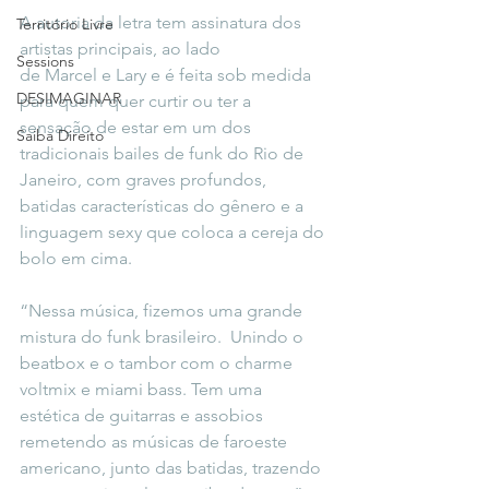
A autoria da letra tem assinatura dos 
Território Livre
artistas principais, ao lado 
Sessions
de Marcel e Lary e é feita sob medida 
DESIMAGINAR
para quem quer curtir ou ter a 
sensação de estar em um dos 
Saiba Direito
tradicionais bailes de funk do Rio de 
Janeiro, com graves profundos, 
batidas características do gênero e a 
linguagem sexy que coloca a cereja do 
bolo em cima. 
“Nessa música, fizemos uma grande 
mistura do funk brasileiro.  Unindo o 
beatbox e o tambor com o charme 
voltmix e miami bass. Tem uma 
estética de guitarras e assobios 
remetendo as músicas de faroeste 
americano, junto das batidas, trazendo 