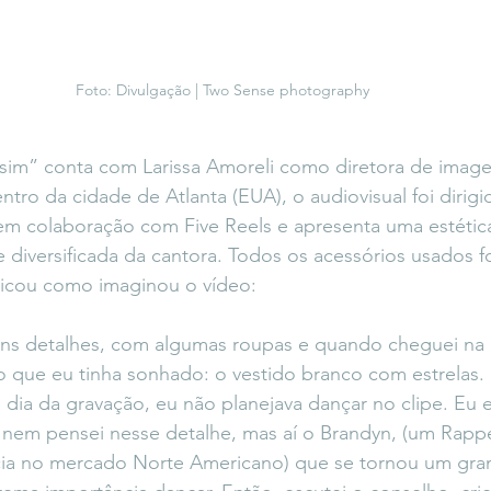
Foto: Divulgação | Two Sense photography
ssim” conta com Larissa Amoreli como diretora de imag
tro da cidade de Atlanta (EUA), o audiovisual foi dirig
m colaboração com Five Reels e apresenta uma estétic
e diversificada da cantora. Todos os acessórios usados f
plicou como imaginou o vídeo:
ns detalhes, com algumas roupas e quando cheguei na lo
o que eu tinha sonhado: o vestido branco com estrelas.
dia da gravação, eu não planejava dançar no clipe. Eu 
u nem pensei nesse detalhe, mas aí o Brandyn, (um Rapp
ia no mercado Norte Americano) que se tornou um gra