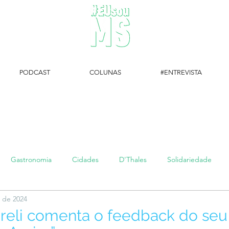
PODCAST
COLUNAS
#ENTREVISTA
#EUsouMS Entrevista: Descubra arte com a Galeria MEIA SETE
Gastronomia
Cidades
D'Thales
Solidariedade
. de 2024
#setembroamarelo
Luke do Dia
Arq + Cine
#publi
reli comenta o feedback do seu