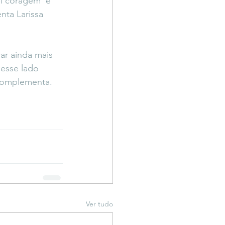
ei coragem  e 
ta Larissa 
ar ainda mais 
esse lado 
 complementa.
Ver tudo