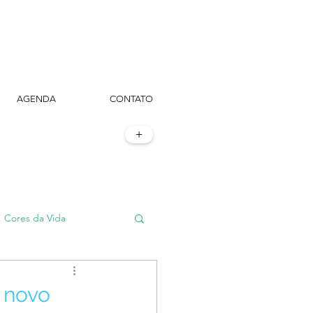
AGENDA
CONTATO
+
Cores da Vida
#TôemSampa, meu!
 novo