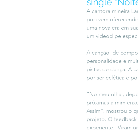
single “Noit
Coluna do Vasques
#Descompl
A cantora mineira La
pop vem oferecendo f
uma nova era em sua 
Sessions
DESIMAGINAR
um videoclipe especia
A canção, de compos
personalidade e muit
pistas de dança. A c
por ser eclética e p
“No meu olhar, depo
próximas a mim enxe
Assim”, mostrou o q
projeto. O feedback 
experiente.  Viram u