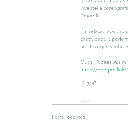
disse que era de ext
inventei a coreograf
Amoreli.
Em relação aos próxi
criatividade e perfo
artístico que venho 
Ouça “Noites Assim”,
https://onerpm.link
Posts recentes