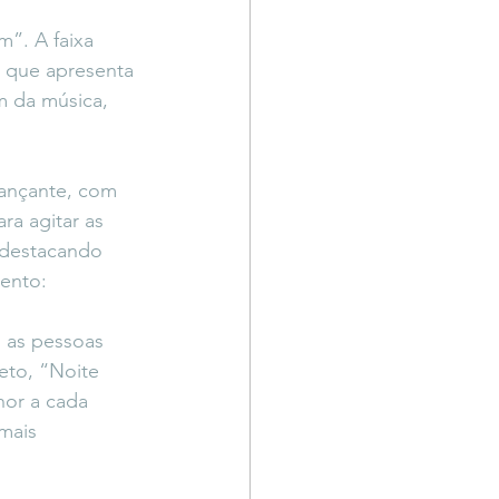
Território Livre
m”. A faixa 
, que apresenta 
m da música, 
dançante, com 
ra agitar as 
 destacando 
mento:
 as pessoas 
eto, “Noite 
or a cada 
mais 