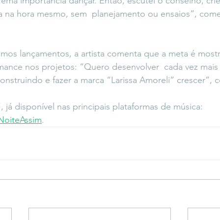
rema importância dançar. Então, escutei o conselho, cri
ia na hora mesmo, sem  planejamento ou ensaios”, comen
mos lançamentos, a artista comenta que a meta é mostr
rmance nos projetos: “Quero desenvolver  cada vez mais 
construindo e fazer a marca “Larissa Amoreli” crescer”,
 já disponível nas principais plataformas de música: 
/NoiteAssim
.