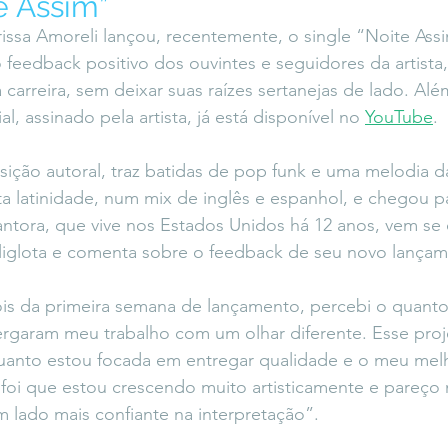
e Assim”
icaLara
#entrevista
Entre Palavras
Fora da Curva
rissa Amoreli lançou, recentemente, o single “Noite Assi
eedback positivo dos ouvintes e seguidores da artista
carreira, sem deixar suas raízes sertanejas de lado. Alé
Saiba Direito
l, assinado pela artista, já está disponível no 
YouTube
.
ição autoral, traz batidas de pop funk e uma melodia 
a latinidade, num mix de inglês e espanhol, e chegou pa
antora, que vive nos Estados Unidos há 12 anos, vem se
oliglota e comenta sobre o feedback de seu novo lança
is da primeira semana de lançamento, percebi o quanto
rgaram meu trabalho com um olhar diferente. Esse proj
uanto estou focada em entregar qualidade e o meu melh
foi que estou crescendo muito artisticamente e pareço 
m lado mais confiante na interpretação”.