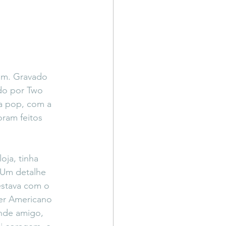
em. Gravado 
ido por Two 
a pop, com a 
oram feitos 
ja, tinha 
 Um detalhe 
estava com o 
er Americano 
nde amigo,  