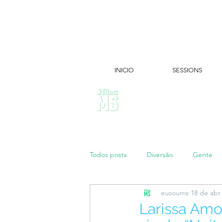
INICIO
SESSIONS
ÚLTIMAS NOTÍCIAS:
Todos posts
Diversão
Gente
eusoums
18 de abr
Papo de Mãe
#maratonei
Larissa Amo