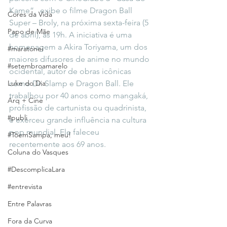
Kame”,  exibe o filme Dragon Ball 
Cores da Vida
Super – Broly, na próxima sexta-feira (5 
Papo de Mãe
de abril), às 19h. A iniciativa é uma 
homenagem a Akira Toriyama, um dos 
#maratonei
maiores difusores de anime no mundo 
#setembroamarelo
ocidental, autor de obras icônicas 
Luke do Dia
como Dr. Slamp e Dragon Ball. Ele 
trabalhou por 40 anos como mangaká, 
Arq + Cine
profissão de cartunista ou quadrinista, 
#publi
e exerceu grande influência na cultura 
pop mundial. Ele faleceu 
#TôemSampa, meu!
recentemente aos 69 anos.
Coluna do Vasques
#DescomplicaLara
#entrevista
Entre Palavras
Fora da Curva