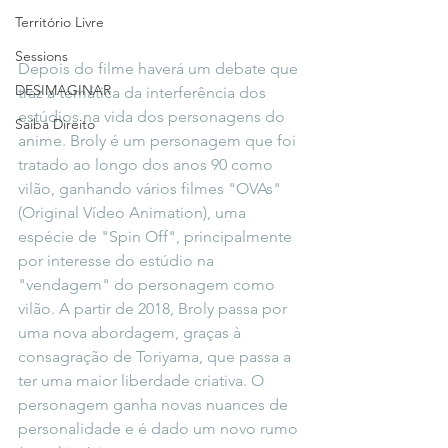
Território Livre
Sessions
Depois do filme haverá um debate que 
DESIMAGINAR
traz a temática da interferência dos 
estúdios na vida dos personagens do 
Saiba Direito
anime. Broly é um personagem que foi 
tratado ao longo dos anos 90 como 
vilão, ganhando vários filmes "OVAs" 
(Original Vídeo Animation), uma 
espécie de "Spin Off", principalmente 
por interesse do estúdio na 
"vendagem" do personagem como 
vilão. A partir de 2018, Broly passa por 
uma nova abordagem, graças à 
consagração de Toriyama, que passa a 
ter uma maior liberdade criativa. O 
personagem ganha novas nuances de 
personalidade e é dado um novo rumo 