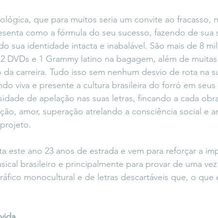
lógica, que para muitos seria um convite ao fracasso, n
esenta como a fórmula do seu sucesso, fazendo de sua 
o sua identidade intacta e inabalável. São mais de 8 mi
, 2 DVDs e 1 Grammy latino na bagagem, além de muitas 
 da carreira. Tudo isso sem nenhum desvio de rota na s
endo viva e presente a cultura brasileira do forró em seus
dade de apelação nas suas letras, fincando a cada obr
vação, amor, superação atrelando a consciência social e 
projeto.
 este ano 23 anos de estrada e vem para reforçar a imp
ical brasileiro e principalmente para provar de uma vez
áfico monocultural e de letras descartáveis que, o que 
vida