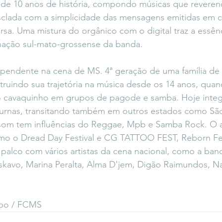
de 10 anos de história, compondo músicas que reveren
esclada com a simplicidade das mensagens emitidas em 
sa. Uma mistura do orgânico com o digital traz a essên
nação sul-mato-grossense da banda.
ependente na cena de MS. 4ª geração de uma família de 
truindo sua trajetória na música desde os 14 anos, qu
o cavaquinho em grupos de pagode e samba. Hoje integr
turnas, transitando também em outros estados como São
som tem influências do Reggae, Mpb e Samba Rock. O ar
omo o Dread Day Festival e CG TATTOO FEST, Reborn Fest
 palco com vários artistas da cena nacional, como a band
skavo, Marina Peralta, Alma D'jem, Digão Raimundos, Na
mbo / FCMS