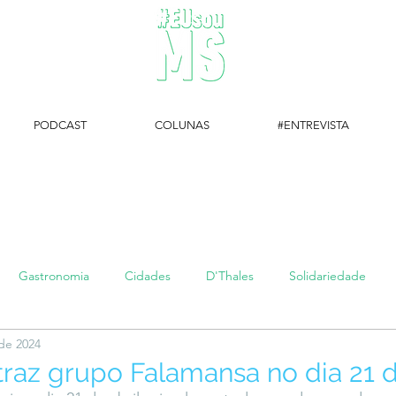
PODCAST
COLUNAS
#ENTREVISTA
#EUsouMS Entrevista: Descubra arte com a Galeria MEIA SETE
Gastronomia
Cidades
D'Thales
Solidariedade
 de 2024
#setembroamarelo
Luke do Dia
Arq + Cine
#publi
traz grupo Falamansa no dia 21 d