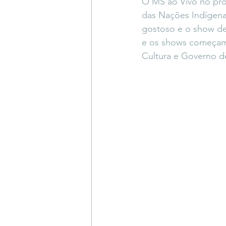
O MS ao Vivo no pró
Coluna do Vasques
#Descompl
das Nações Indígenas
gostoso e o show de
e os shows começam 
Sessions
DESIMAGINAR
Cultura e Governo d