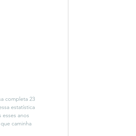
a completa 23 
sa estatística 
s esses anos 
s que caminha 