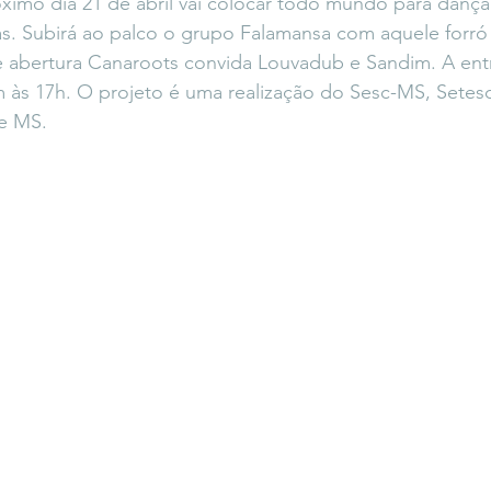
ximo dia 21 de abril vai colocar todo mundo para dança
icaLara
#entrevista
Entre Palavras
Fora da Curva
. Subirá ao palco o grupo Falamansa com aquele forró t
 abertura Canaroots convida Louvadub e Sandim. A entr
às 17h. O projeto é uma realização do Sesc-MS, Setes
Saiba Direito
e MS.