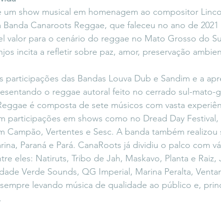
 é um show musical em homenagem ao compositor Linco
 da Banda Canaroots Reggae, que faleceu no ano de 202
el valor para o cenário do reggae no Mato Grosso do Sul
njos incita a refletir sobre paz, amor, preservação ambien
 participações das Bandas Louva Dub e Sandim e a apr
esentando o reggae autoral feito no cerrado sul-mato-
eggae é composta de sete músicos com vasta experiên
ram participações em shows como no Dread Day Festival,
m Campão, Vertentes e Sesc. A banda também realizou 
arina, Paraná e Pará. CanaRoots já dividiu o palco com vár
tre eles: Natiruts, Tribo de Jah, Maskavo, Planta e Raiz, 
dade Verde Sounds, QG Imperial, Marina Peralta, Ventan
 sempre levando música de qualidade ao público e, prin
.