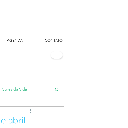
AGENDA
CONTATO
+
Cores da Vida
#TôemSampa, meu!
e abril