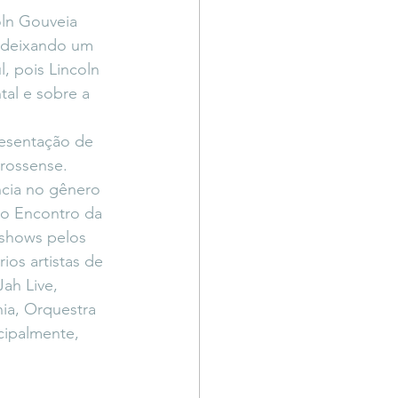
ln Gouveia 
1 deixando um 
, pois Lincoln 
tal e sobre a 
esentação de 
grossense.
cia no gênero 
 o Encontro da 
shows pelos 
ios artistas de 
Jah Live, 
ia, Orquestra 
cipalmente, 