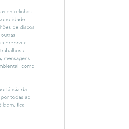
as entrelinhas 
sonoridade 
lhões de discos 
outras 
ua proposta 
 trabalhos e 
a, mensagens 
ambiental, como 
ortância da 
 por todas ao 
é bom, fica 