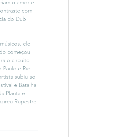
ciam o amor e 
contraste com 
cia do Dub 
músicos, ele 
ando começou 
a o circuito 
 Paulo e Rio 
tista subiu ao 
ival e Batalha 
a Planta e 
zireu Rupestre 