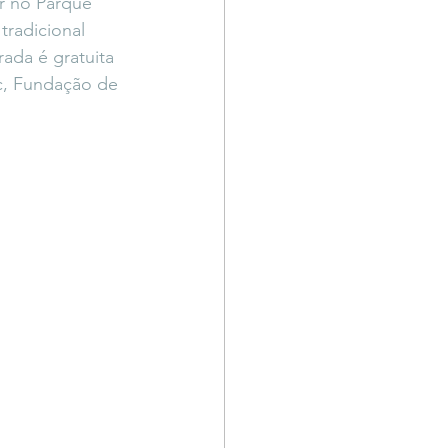
r no Parque 
Território Livre
radicional 
ada é gratuita 
c, Fundação de 