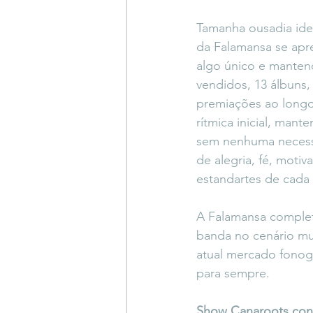
Tamanha ousadia ideo
da Falamansa se apr
algo único e mantend
vendidos, 13 álbuns
premiações ao longo
rítmica inicial, mant
sem nenhuma necessi
de alegria, fé, moti
estandartes de cada 
A Falamansa completa
banda no cenário mus
atual mercado fonogr
para sempre.
Show Canaroots con