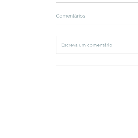
Comentários
Escreva um comentário
Espetáculo inspirado em
saberes indígenas estreia
em Bonito e propõe
reflexão sobre a criação do
mundo