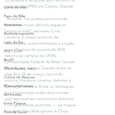
(5) durante a recepção aos calouros no 
campus da UFMS em Campo Grande
Cores da Vida
Papo de Mãe
“Acredito nos jovens à procura de 
#maratonei
caminhos novos abrindo espaços 
largos na vida”, escreveu Cora 
#setembroamarelo
Coralina. É nesse território de 
Luke do Dia
descoberta, experimentação e criação 
que o Festival da Juventude 2026 
Arq + Cine
retorna ao campus da UFMS 
#publi
(Universidade Federal de Mato Grosso 
do Sul), em Campo Grande, entre os 
#TôemSampa, meu!
dias 26 e 28 de março, reunindo 
Coluna do Vasques
música, literatura, cinema, debates e 
#DescomplicaLara
formação artística. Entre os destaques 
da programação estão dois nomes 
#entrevista
que representam momentos distintos 
Entre Palavras
— e igualmente potentes — da música 
brasileira: Ney Matogrosso e Chico 
Fora da Curva