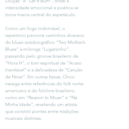
Louças” e “Let It Burn”, onde a 
intensidade emocional e poética se 
torna marca central do espetáculo.
Como um fogo indomável, o 
repertório percorre caminhos diversos: 
do blues autobiográfico “Two Mother’s 
Blues” à milonga “Lugarzinho”, 
passando pelo groove brasileiro de 
“Hora H”, o tom espiritual de “Acaso 
Inevitável” e a delicadeza de “Canção 
de Ninar”. Em outras faixas, Chico 
navega entre referências do folk norte-
americano e do folclore brasileiro, 
como em “Reason to Moan” e “Na 
Minha Idade”, revelando um artista 
que constrói pontes entre tradições 
musicais distintas.