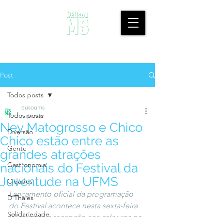
Post
Todos posts
eusoums
Todos posts
6 de mar.
Ney Matogrosso e Chico
Diversão
Chico estão entre as
Gente
grandes atrações
Gastronomia
nacionais do Festival da
Juventude na UFMS
Cidades
Lançamento oficial da programação 
D'Thales
do Festival acontece nesta sexta-feira 
Solidariedade