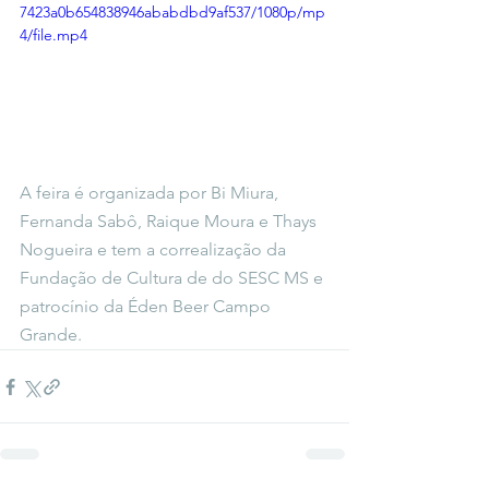
7423a0b654838946ababdbd9af537/1080p/mp
4/file.mp4
A feira é organizada por Bi Miura, 
Fernanda Sabô, Raique Moura e Thays 
Nogueira e tem a correalização da 
Fundação de Cultura de do SESC MS e 
patrocínio da Éden Beer Campo 
Grande.