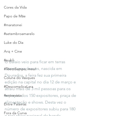
Cores da Vida
Papo de Mãe
#maratonei
#setembroamarelo
Luke do Dia
Arq + Cine
#publi
O Balaio veio para ficar em terras 
campograndenses, nascida em 
#TôemSampa, meu!
Dourados, a feira fez sua primeira 
Coluna do Vasques
edição na capital no dia 12 de março e 
#DescomplicaLara
atraiu mais de 3 mil pessoas para os 
#entrevista
espaços dos 150 expositores, praça de 
alimentação e shows. Desta vez o 
Entre Palavras
número de expositores subiu para 180 
Fora da Curva
e terá show nacional da banda 