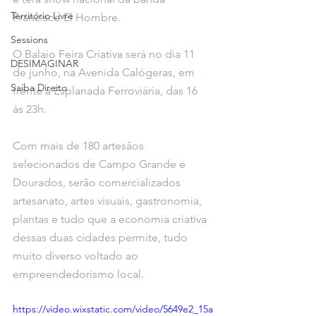
Território Livre
Francisco El Hombre. 
Sessions
O Balaio Feira Criativa será no dia 11 
DESIMAGINAR
de junho, na Avenida Calógeras, em 
Saiba Direito
frente à Esplanada Ferroviária, das 16 
às 23h.
Com mais de 180 artesãos 
selecionados de Campo Grande e 
Dourados, serão comercializados 
artesanato, artes visuais, gastronomia, 
plantas e tudo que a economia criativa 
dessas duas cidades permite, tudo 
muito diverso voltado ao 
empreendedorismo local.
https://video.wixstatic.com/video/5649e2_15a