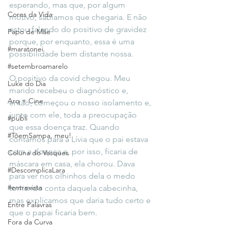
esperando, mas que, por algum 
Cores da Vida
motivo, sabíamos que chegaria. E não 
estou falando do positivo de gravidez 
Papo de Mãe
porque, por enquanto, essa é uma 
#maratonei
possibilidade bem distante nossa.
#setembroamarelo
O positivo da covid chegou. Meu 
Luke do Dia
marido recebeu o diagnóstico e, 
Arq + Cine
então, começou o nosso isolamento e, 
junto com ele, toda a preocupação 
#publi
que essa doença traz. Quando 
#TôemSampa, meu!
contamos para a Lívia que o pai estava 
com a doença e, por isso, ficaria de 
Coluna do Vasques
máscara em casa, ela chorou. Dava 
#DescomplicaLara
para ver nos olhinhos dela o medo 
#entrevista
tomando conta daquela cabecinha, 
mas explicamos que daria tudo certo e 
Entre Palavras
que o papai ficaria bem.
Fora da Curva