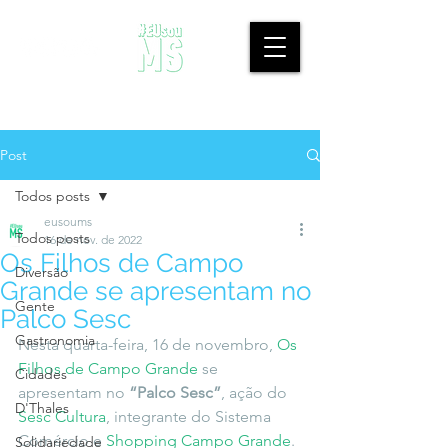
Post
Todos posts
eusoums
Todos posts
16 de nov. de 2022
Os Filhos de Campo
Diversão
Grande se apresentam no
Gente
Palco Sesc
Gastronomia
Nesta quarta-feira, 16 de novembro, 
Os 
Filhos de Campo Grande
 se 
Cidades
apresentam no 
“Palco Sesc”
, ação do 
D'Thales
Sesc Cultura
, integrante do Sistema 
Comércio e 
Shopping Campo Grande
.
Solidariedade