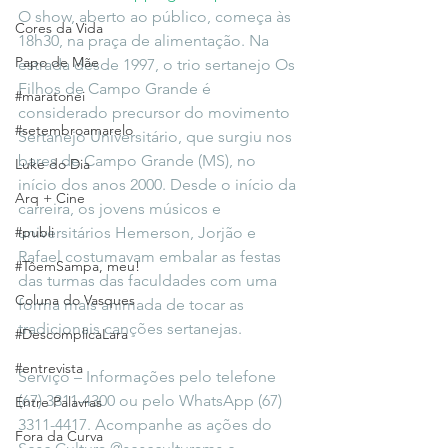
O show, aberto ao público, começa às 
Cores da Vida
18h30, na praça de alimentação. Na 
Papo de Mãe
estrada desde 1997, o trio sertanejo Os 
Filhos de Campo Grande é 
#maratonei
considerado precursor do movimento 
#setembroamarelo
Sertanejo Universitário, que surgiu nos 
bares de Campo Grande (MS), no 
Luke do Dia
início dos anos 2000. Desde o início da 
Arq + Cine
carreira, os jovens músicos e 
#publi
universitários Hemerson, Jorjão e 
Rafael costumavam embalar as festas 
#TôemSampa, meu!
das turmas das faculdades com uma 
Coluna do Vasques
forma mais animada de tocar as 
tradicionais canções sertanejas.
#DescomplicaLara
#entrevista
Serviço – Informações pelo telefone 
(67) 3311-4300 ou pelo WhatsApp (67) 
Entre Palavras
3311-4417. Acompanhe as ações do 
Fora da Curva