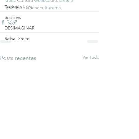
Sesc Cultura @sescculturams e 
Território Livre
Facebook/sescculturams.
Sessions
DESIMAGINAR
Saiba Direito
Ver tudo
Posts recentes