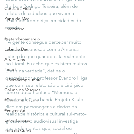
Borba e Rodrigo Teixeira, além de 
Cores da Vida
relatos de cidadãos que vivem a 
Papo de Mãe
realidade fronteiriça em cidades do 
Estado.
#maratonei
#setembroamarelo
“A gente consegue perceber muito 
Luke do Dia
mais essa conexão com a América 
Latina do que quando está realmente 
Arq + Cine
no litoral. Eu acho que existem muitos 
#publi
Brasis na verdade”, define o 
pesquisador e professor Evandro Higa 
#TôemSampa, meu!
que com seu relato sábio e cirúrgico 
Coluna do Vasques
abre o documentário “Memória e 
Identidade”, da banda Projeto Kzulo. 
#DescomplicaLara
Rico em personagens e dados da 
#entrevista
realidade histórica e cultural sul-mato-
Entre Palavras
grossense, o audiovisual investiga 
quais elementos que, social ou 
Fora da Curva