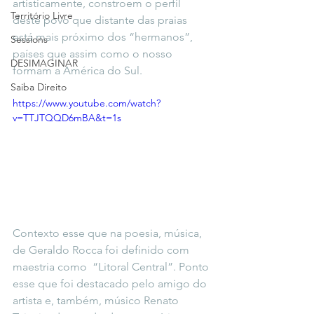
artisticamente, constroem o perfil 
Território Livre
deste povo que distante das praias 
está mais próximo dos “hermanos”, 
Sessions
países que assim como o nosso 
DESIMAGINAR
formam a América do Sul.
Saiba Direito
https://www.youtube.com/watch?
v=TTJTQQD6mBA&t=1s
Contexto esse que na poesia, música, 
de Geraldo Rocca foi definido com 
maestria como  “Litoral Central”. Ponto 
esse que foi destacado pelo amigo do 
artista e, também, músico Renato 