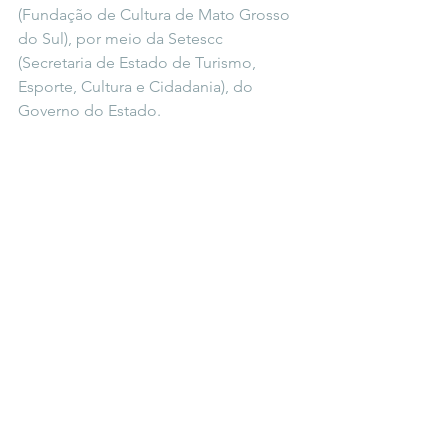
(Fundação de Cultura de Mato Grosso 
do Sul), por meio da Setescc 
(Secretaria de Estado de Turismo, 
Esporte, Cultura e Cidadania), do 
Governo do Estado.
Trabalharam na obra Thauanny Filmes 
(Produção audiovisual), Pâmella Rani 
(Pesquisa e desenvolvimento, roteiro 
de questionários), Duka Martins 
(Fotografia), Dayane Bento (Figurinista), 
Tatiana Tássia (Libras) e Ednilson 
Sacramento (Audiodescrição) 
juntamente com os integrantes da 
banda Projeto Kzulo - Marco Aurélio e 
Wellington Cháves (Nino), nos vocais; 
Lucas Rabelo, na guitarra; Ricardo José 
Lourenço, no contra-baixo; Claudio 
Alves, no trombone; Julián Vargas e 