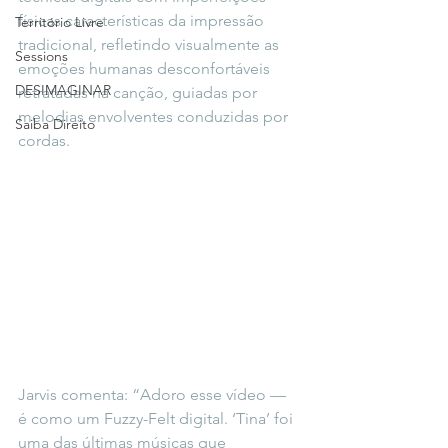
físicas características da impressão 
Território Livre
tradicional, refletindo visualmente as 
Sessions
emoções humanas desconfortáveis 
DESIMAGINAR
retratadas na canção, guiadas por 
melodias envolventes conduzidas por 
Saiba Direito
cordas.
Jarvis comenta: “Adoro esse vídeo — 
é como um Fuzzy-Felt digital. ‘Tina’ foi 
uma das últimas músicas que 