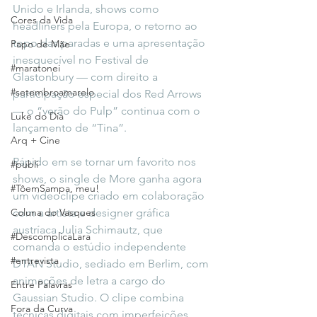
Unido e Irlanda, shows como 
Cores da Vida
headliners pela Europa, o retorno ao 
topo das paradas e uma apresentação 
Papo de Mãe
inesquecível no Festival de 
#maratonei
Glastonbury — com direito a 
#setembroamarelo
participação especial dos Red Arrows 
— o “verão do Pulp” continua com o 
Luke do Dia
lançamento de “Tina”.
Arq + Cine
Rápido em se tornar um favorito nos 
#publi
shows, o single de More ganha agora 
#TôemSampa, meu!
um videoclipe criado em colaboração 
Coluna do Vasques
com a artista e designer gráfica 
austríaca Julia Schimautz, que 
#DescomplicaLara
comanda o estúdio independente 
#entrevista
DTAN Studio, sediado em Berlim, com 
animações de letra a cargo do 
Entre Palavras
Gaussian Studio. O clipe combina 
Fora da Curva
técnicas digitais com imperfeições 