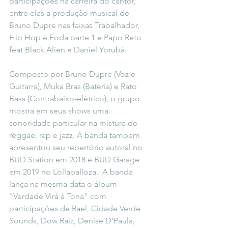
participações na carreira do cantor, 
entre elas a produção musical de 
Bruno Dupre nas faixas Trabalhador, 
Hip Hop é Foda parte 1 e Papo Reto 
feat Black Alien e Daniel Yorubá.
Composto por Bruno Dupre (Voz e 
Guitarra), Muka Bras (Bateria) e Rato 
Bass (Contrabaixo-elétrico), o grupo 
mostra em seus shows uma 
sonoridade particular na mistura do 
reggae, rap e jazz. A banda também 
apresentou seu repertório autoral no 
BUD Station em 2018 e BUD Garage 
em 2019 no Lollapalloza.  A banda 
lança na mesma data o álbum 
"Verdade Virá à Tona" com 
participações de Rael, Cidade Verde 
Sounds, Dow Raiz, Denise D'Paula, 