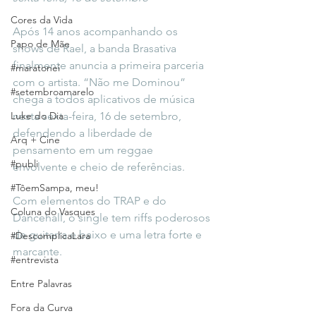
Cores da Vida
Após 14 anos acompanhando os 
Papo de Mãe
shows de Rael, a banda Brasativa 
finalmente anuncia a primeira parceria 
#maratonei
com o artista. “Não me Dominou” 
#setembroamarelo
chega a todos aplicativos de música 
Luke do Dia
nesta sexta-feira, 16 de setembro, 
defendendo a liberdade de 
Arq + Cine
pensamento em um reggae 
#publi
envolvente e cheio de referências.
#TôemSampa, meu!
Com elementos do TRAP e do 
Coluna do Vasques
Dancehall, o single tem riffs poderosos 
de guitarra e baixo e uma letra forte e 
#DescomplicaLara
marcante. 
#entrevista
Entre Palavras
Fora da Curva