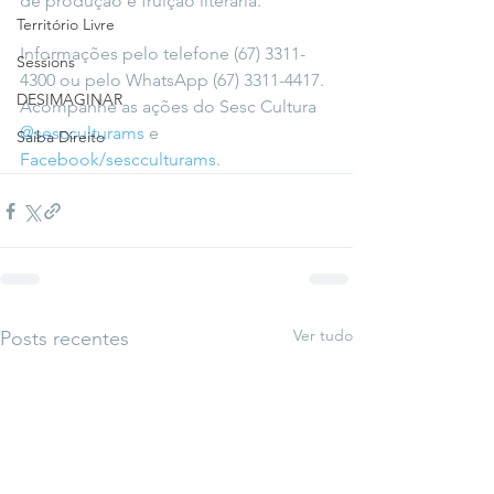
de produção e fruição literária.
Território Livre
Informações pelo telefone (67) 3311-
Sessions
4300 ou pelo WhatsApp (67) 3311-4417. 
DESIMAGINAR
Acompanhe as ações do Sesc Cultura 
@sescculturams
 e 
Saiba Direito
Facebook/sescculturams
.
Ver tudo
Posts recentes