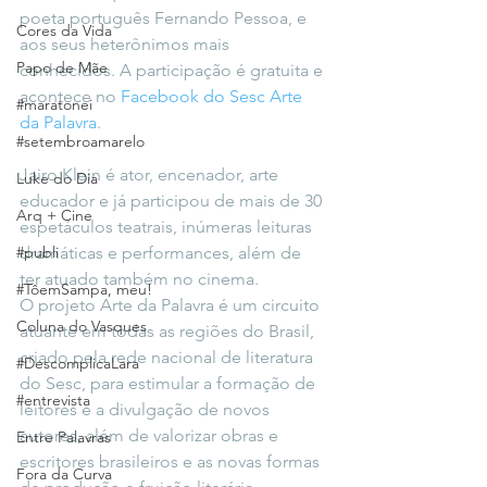
poeta português Fernando Pessoa, e 
Cores da Vida
aos seus heterônimos mais 
Papo de Mãe
conhecidos. A participação é gratuita e 
acontece no 
Facebook do Sesc Arte 
#maratonei
da Palavra
.
#setembroamarelo
Jairo Klein é ator, encenador, arte 
Luke do Dia
educador e já participou de mais de 30 
Arq + Cine
espetáculos teatrais, inúmeras leituras 
#publi
dramáticas e performances, além de 
ter atuado também no cinema.
#TôemSampa, meu!
O projeto Arte da Palavra é um circuito 
Coluna do Vasques
atuante em todas as regiões do Brasil, 
criado pela rede nacional de literatura 
#DescomplicaLara
do Sesc, para estimular a formação de 
#entrevista
leitores e a divulgação de novos 
autores, além de valorizar obras e 
Entre Palavras
escritores brasileiros e as novas formas 
Fora da Curva