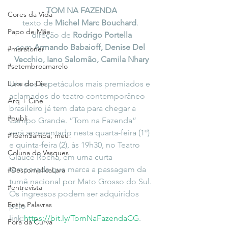
TOM NA FAZENDA
Cores da Vida
texto de 
Michel Marc Bouchard
. 
Papo de Mãe
direção de 
Rodrigo Portella
com 
Armando Babaioff, Denise Del 
#maratonei
Vecchio, Iano Salomão, Camila Nhary
#setembroamarelo
Luke do Dia
Um dos espetáculos mais premiados e 
aclamados do teatro contemporâneo 
Arq + Cine
brasileiro já tem data para chegar a 
#publi
Campo Grande. “Tom na Fazenda” 
será apresentado nesta quarta-feira (1º) 
#TôemSampa, meu!
e quinta-feira (2), às 19h30, no Teatro 
Coluna do Vasques
Glauce Rocha, em uma curta 
temporada que marca a passagem da 
#DescomplicaLara
turnê nacional por Mato Grosso do Sul. 
#entrevista
Os ingressos podem ser adquiridos 
Entre Palavras
pelo 
link:
https://bit.ly/TomNaFazendaCG
.
Fora da Curva