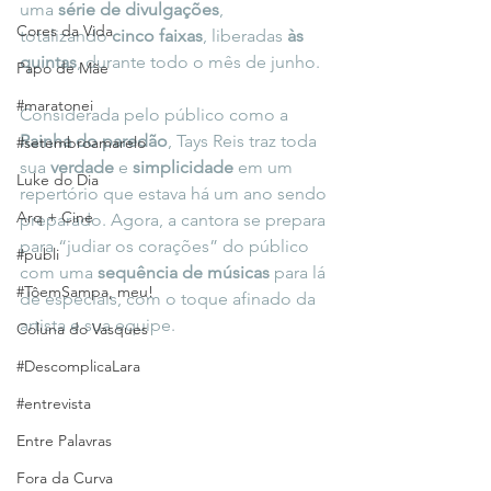
uma 
série de divulgações
, 
Cores da Vida
totalizando
 cinco faixas
, liberadas
 às 
quintas
, durante todo o mês de junho.
Papo de Mãe
#maratonei
Considerada pelo público como a 
Rainha do paredão
, Tays Reis traz toda 
#setembroamarelo
sua 
verdade 
e 
simplicidade 
em um 
Luke do Dia
repertório que estava há um ano sendo 
Arq + Cine
preparado. Agora, a cantora se prepara 
para “judiar os corações” do público 
#publi
com uma
 sequência de músicas
 para lá 
#TôemSampa, meu!
de especiais, com o toque afinado da 
artista e sua equipe. 
Coluna do Vasques
#DescomplicaLara
#entrevista
Entre Palavras
Fora da Curva