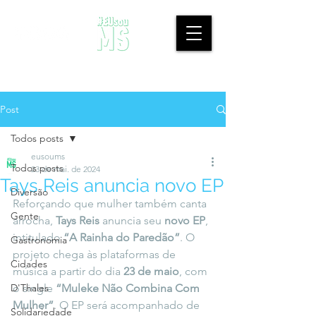
Post
Todos posts
eusoums
Todos posts
23 de mai. de 2024
Tays Reis anuncia novo EP
Diversão
Reforçando que mulher também canta 
Gente
arrocha, 
Tays Reis
 anuncia seu 
novo EP
, 
intitulado 
“A Rainha do Paredão”
. O 
Gastronomia
projeto chega às plataformas de 
Cidades
música a partir do dia 
23 de maio
, com 
D'Thales
o single 
“Muleke Não Combina Com 
Mulher”
. O EP será acompanhado de 
Solidariedade