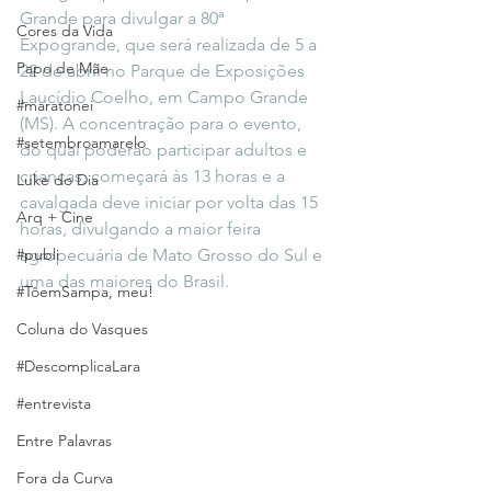
Grande para divulgar a 80ª 
Cores da Vida
Expogrande, que será realizada de 5 a 
Papo de Mãe
22 de abril no Parque de Exposições 
Laucídio Coelho, em Campo Grande 
#maratonei
(MS). A concentração para o evento, 
#setembroamarelo
do qual poderão participar adultos e 
crianças, começará às 13 horas e a 
Luke do Dia
cavalgada deve iniciar por volta das 15 
Arq + Cine
horas, divulgando a maior feira 
#publi
agropecuária de Mato Grosso do Sul e 
uma das maiores do Brasil. 
#TôemSampa, meu!
Coluna do Vasques
#DescomplicaLara
#entrevista
Entre Palavras
Fora da Curva