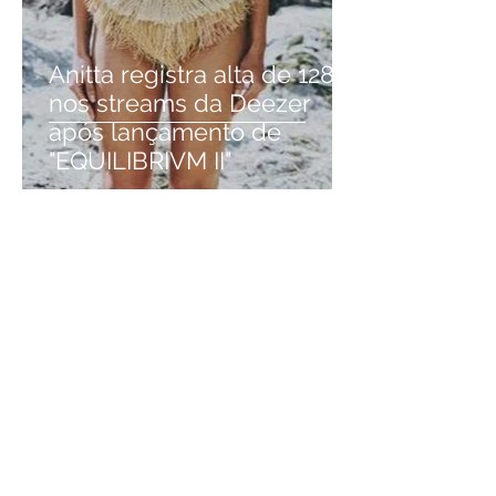
Anitta registra alta de 128%
nos streams da Deezer
após lançamento de
"EQUILIBRIVM II"