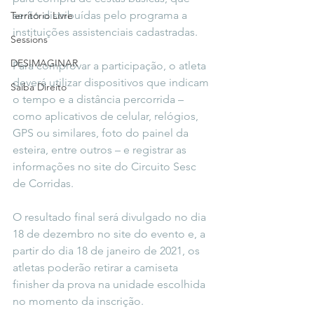
serão distribuídas pelo programa a 
Território Livre
instituições assistenciais cadastradas.
Sessions
DESIMAGINAR
Para comprovar a participação, o atleta 
deverá utilizar dispositivos que indicam 
Saiba Direito
o tempo e a distância percorrida – 
como aplicativos de celular, relógios, 
GPS ou similares, foto do painel da 
esteira, entre outros – e registrar as 
informações no site do Circuito Sesc 
de Corridas.
O resultado final será divulgado no dia 
18 de dezembro no site do evento e, a 
partir do dia 18 de janeiro de 2021, os 
atletas poderão retirar a camiseta 
finisher da prova na unidade escolhida 
no momento da inscrição.