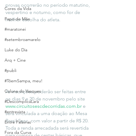
provas ocorrerão no período matutino, 
Cores da Vida
vespertino e noturno, como for de 
Papo de Mãe
melhor escolha do atleta.
#maratonei
#setembroamarelo
Luke do Dia
Arq + Cine
#publi
#TôemSampa, meu!
Coluna do Vasques
As inscrições poderão ser feitas entre 
os dias 9 e 20 de novembro pelo site 
#DescomplicaLara
www.circuitosescdecorridas.com.br
 e 
#entrevista
será vinculada a uma doação ao Mesa 
Brasil Sesc, com valor a partir de R$ 20. 
Entre Palavras
Toda a renda arrecadada será revertida 
Fora da Curva
para compra de cestas básicas, que 