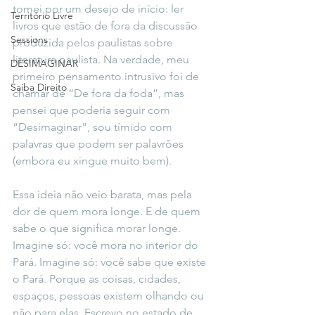
tomei por um desejo de início: ler 
Território Livre
livros que estão de fora da discussão 
Sessions
produzida pelos paulistas sobre 
literatura paulista. Na verdade, meu 
DESIMAGINAR
primeiro pensamento intrusivo foi de 
Saiba Direito
chamar de “De fora da foda”, mas 
pensei que poderia seguir com 
“Desimaginar”, sou tímido com 
palavras que podem ser palavrões 
(embora eu xingue muito bem).
Essa ideia não veio barata, mas pela 
dor de quem mora longe. E de quem 
sabe o que significa morar longe. 
Imagine só: você mora no interior do 
Pará. Imagine só: você sabe que existe 
o Pará. Porque as coisas, cidades, 
espaços, pessoas existem olhando ou 
não para elas. Escrevo no estado de 