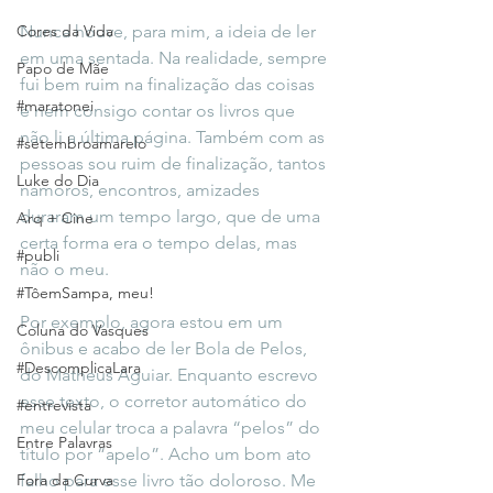
Cores da Vida
Nunca houve, para mim, a ideia de ler 
em uma sentada. Na realidade, sempre 
Papo de Mãe
fui bem ruim na finalização das coisas 
#maratonei
e nem consigo contar os livros que 
não li a última página. Também com as 
#setembroamarelo
pessoas sou ruim de finalização, tantos 
Luke do Dia
namoros, encontros, amizades 
duraram um tempo largo, que de uma 
Arq + Cine
certa forma era o tempo delas, mas 
#publi
não o meu.
#TôemSampa, meu!
Por exemplo, agora estou em um 
Coluna do Vasques
ônibus e acabo de ler Bola de Pelos, 
#DescomplicaLara
do Matheus Aguiar. Enquanto escrevo 
esse texto, o corretor automático do 
#entrevista
meu celular troca a palavra “pelos” do 
Entre Palavras
título por “apelo”. Acho um bom ato 
Fora da Curva
falho para esse livro tão doloroso. Me 