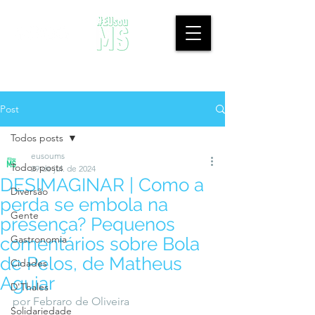
Post
Todos posts
eusoums
Todos posts
29 de jul. de 2024
DESIMAGINAR | Como a
Diversão
perda se embola na
Gente
presença? Pequenos
Gastronomia
comentários sobre Bola
de Pelos, de Matheus
Cidades
Aguiar
D'Thales
por Febraro de Oliveira
Solidariedade