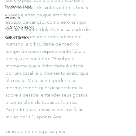
entre o pop leve e o eletrônico sutil, 
Território Livre
com camadas de sintetizadores, beats 
suaves e arranjos que ampliam o 
Sessions
espaço da canção, como se o tempo 
DESIMAGINAR
ecoasse dentro dela.A música parte de 
um lugar comum e profundamente 
Saiba Direito
humano: a dificuldade de medir o 
tempo de quem espera, sente falta e 
deseja o reencontro. “É sobre o 
momento que a intimidade é criada 
por um casal, é o momento exato que 
ela nasce. Você sente poder e ao 
mesmo tempo quer descobrir mais 
sobre a pessoa, entender seus gostos 
e como ela é de todas as formas. 
Acredito que a música consiga falar 
muito por si”, aponta Ana.
Gravado entre as paisagens 