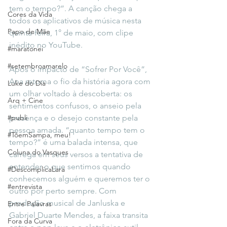
tem o tempo?”. A canção chega a 
Cores da Vida
todos os aplicativos de música nesta 
Papo de Mãe
quinta-feira, 1° de maio, com clipe 
inédito no YouTube.
#maratonei
#setembroamarelo
Após o impacto de “Sofrer Por Você”, 
Ana retoma o fio da história agora com 
Luke do Dia
um olhar voltado à descoberta: os 
Arq + Cine
sentimentos confusos, o anseio pela 
#publi
presença e o desejo constante pela 
pessoa amada. “quanto tempo tem o 
#TôemSampa, meu!
tempo?” é uma balada intensa, que 
Coluna do Vasques
carrega em seus versos a tentativa de 
entender o que sentimos quando 
#DescomplicaLara
conhecemos alguém e queremos ter o 
#entrevista
outro por perto sempre. Com 
produção musical de Janluska e 
Entre Palavras
Gabriel Duarte Mendes, a faixa transita 
Fora da Curva