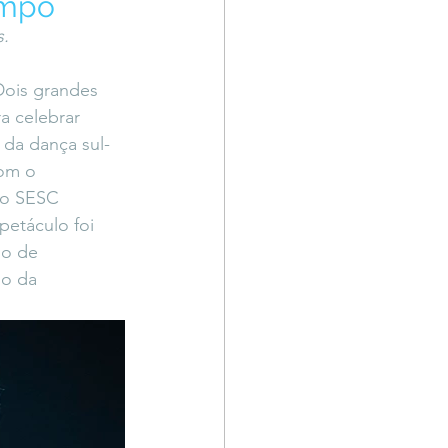
empo´
Território Livre
s.
Dois grandes 
 celebrar 
 da dança sul-
om o 
no SESC 
petáculo foi 
io de 
io da 