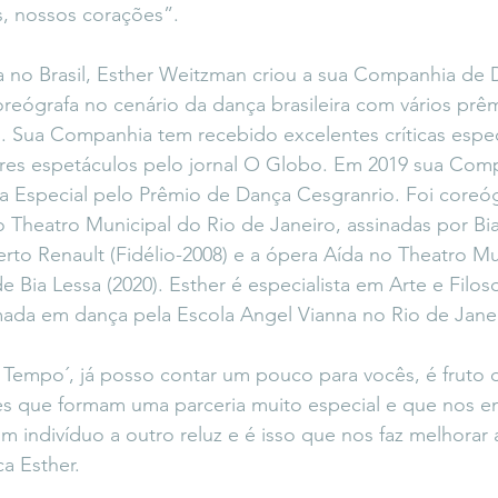
s, nossos corações”.
 no Brasil, Esther Weitzman criou a sua Companhia de 
eógrafa no cenário da dança brasileira com vários prêm
. Sua Companhia tem recebido excelentes críticas espec
res espetáculos pelo jornal O Globo. Em 2019 sua Comp
a Especial pelo Prêmio de Dança Cesgranrio. Foi coreóg
Theatro Municipal do Rio de Janeiro, assinadas por Bia
erto Renault (Fidélio-2008) e a ópera Aída no Theatro Mu
 Bia Lessa (2020). Esther é especialista em Arte e Filoso
mada em dança pela Escola Angel Vianna no Rio de Janei
Tempo´, já posso contar um pouco para vocês, é fruto d
es que formam uma parceria muito especial e que nos e
m indivíduo a outro reluz e é isso que nos faz melhorar 
ca Esther.