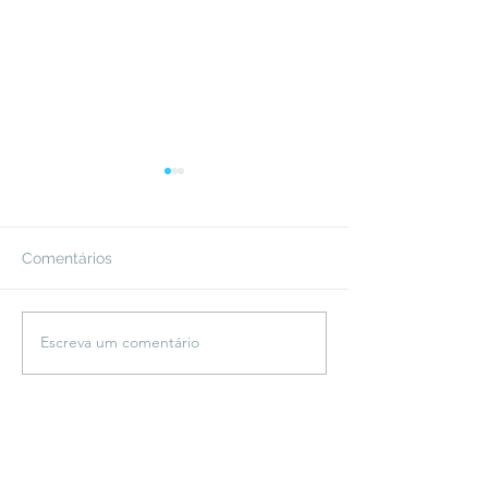
Comentários
Escreva um comentário
Fora da Curva:
Fora da Curva: 
Recomeço
Negação