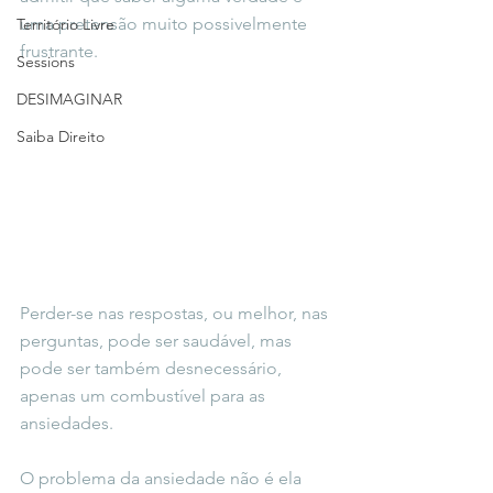
uma pretensão muito possivelmente 
Território Livre
frustrante.
Sessions
DESIMAGINAR
Saiba Direito
Perder-se nas respostas, ou melhor, nas 
perguntas, pode ser saudável, mas 
pode ser também desnecessário, 
apenas um combustível para as 
ansiedades.
O problema da ansiedade não é ela 