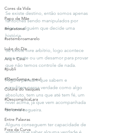
Cores da Vida
Se existe destino, então somos apenas 
Papo de Mãe
fantoches sendo manipulados por 
algo ou alguém que decide uma 
#maratonei
história.
#setembroamarelo
Luke do Dia
Se existe livre arbítrio, logo acontece 
uma morte ou um desamor para provar 
Arq + Cine
que não temos controle de nada.
#publi
#TôemSampa, meu!
Alguns pensam que sabem e 
acreditam nessa verdade como algo 
Coluna do Vasques
absoluto, tem uns que até tem fé, um 
#DescomplicaLara
nível acima, já que vem acompanhada 
#entrevista
de uma cegueira.
Entre Palavras
Alguns conseguem ter capacidade de 
Fora da Curva
admitir que saber alguma verdade é 