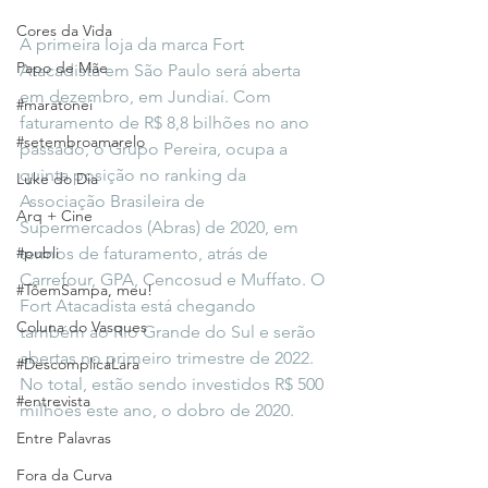
Cores da Vida
A primeira loja da marca Fort 
Papo de Mãe
Atacadista em São Paulo será aberta 
em dezembro, em Jundiaí. Com 
#maratonei
faturamento de R$ 8,8 bilhões no ano 
#setembroamarelo
passado, o Grupo Pereira, ocupa a 
quinta posição no ranking da 
Luke do Dia
Associação Brasileira de 
Arq + Cine
Supermercados (Abras) de 2020, em 
#publi
termos de faturamento, atrás de 
Carrefour, GPA, Cencosud e Muffato. O 
#TôemSampa, meu!
Fort Atacadista está chegando 
Coluna do Vasques
também ao Rio Grande do Sul e serão 
abertas no primeiro trimestre de 2022. 
#DescomplicaLara
No total, estão sendo investidos R$ 500 
#entrevista
milhões este ano, o dobro de 2020.
Entre Palavras
Fora da Curva