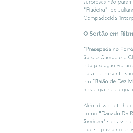
surpresas não param 
"Fiadeira"
, de Juli
Compadecida (interpr
O Sertão em Ritmo
"Presepada no Forr
Sergio Campelo e Cl
interpretação vibran
para quem sente sau
em 
"Baião de Dez M
nostalgia e a alegria 
Além disso, a trilha
como 
"Danado De R
Senhora"
 são assina
que se passa no univ