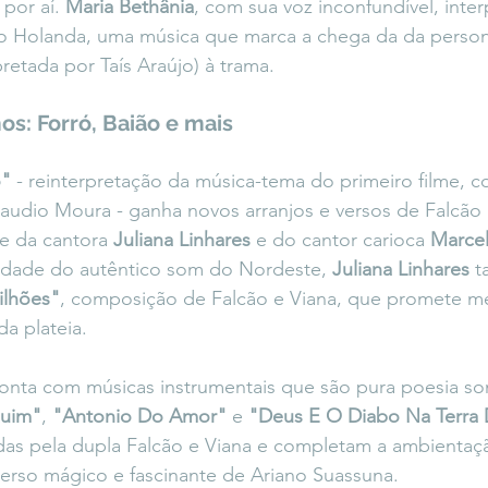
por aí. 
Maria Bethânia
, com sua voz inconfundível, inter
ano Holanda, uma música que marca a chega da da pers
etada por Taís Araújo) à trama.
s: Forró, Baião e mais
ó"
 - reinterpretação da música-tema do primeiro filme, 
audio Moura - ganha novos arranjos e versos de Falcão 
te da cantora 
Juliana Linhares
 e do cantor carioca 
Marce
dade do autêntico som do Nordeste, 
Juliana Linhares
 t
ilhões"
, composição de Falcão e Viana, que promete m
da plateia.
 conta com músicas instrumentais que são pura poesia son
uim"
, 
"Antonio Do Amor"
 e 
"Deus E O Diabo Na Terra 
das pela dupla Falcão e Viana e completam a ambientaçã
erso mágico e fascinante de Ariano Suassuna.