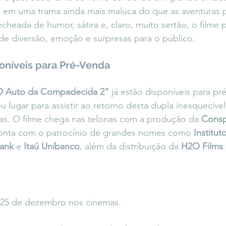
 em uma trama ainda mais maluca do que as aventuras 
cheada de humor, sátira e, claro, muito sertão, o filme
e diversão, emoção e surpresas para o público.
poníveis para Pré-Venda
O Auto da Compadecida 2"
 já estão disponíveis para pr
u lugar para assistir ao retorno desta dupla inesquecível
as. O filme chega nas telonas com a produção da 
Consp
conta com o patrocínio de grandes nomes como 
Institut
ank
 e 
Itaú Unibanco
, além da distribuição da 
H2O Films
.
 25 de dezembro nos cinemas.