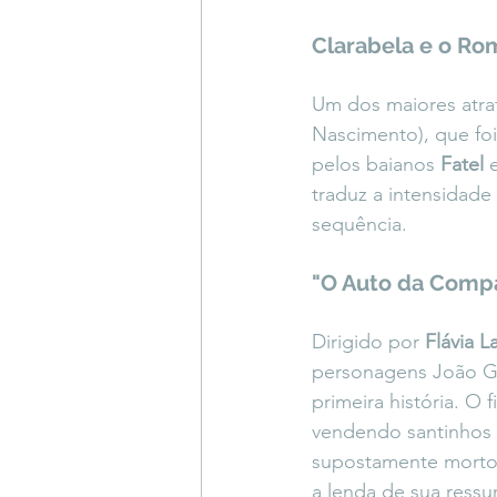
Clarabela e o Ro
Um dos maiores atrat
Nascimento), que foi
pelos baianos 
Fatel
 
traduz a intensidade 
sequência.
"O Auto da Compa
Dirigido por 
Flávia L
personagens João Gr
primeira história. O
vendendo santinhos 
supostamente morto 
a lenda de sua ressu