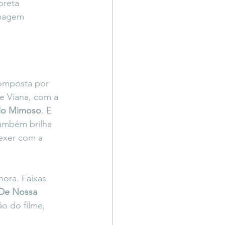
preta 
onagem 
composta por 
e Viana, com a 
lo Mimoso
. E 
ambém brilha 
exer com a 
ora. Faixas 
De Nossa 
o do filme, 