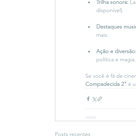
Trilha sonora:
 L
disponível).
Destaques music
mais.
Ação e diversão
política e magia.
Se você é fã de cinem
Compadecida 2"
 é 
Posts recentes