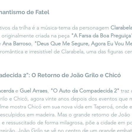
mantismo de Fatel
ivos da trilha é a música-tema da personagem 
Clarabel
 originalmente criada na peça 
"A Farsa da Boa Preguiça
e 
Ana Barroso
, 
"Deus Que Me Segure, Agora Eu Vou Me
romântica e irresistível de Clarabela, uma das figuras cen
decida 2": O Retorno de João Grilo e Chicó
acerda
 e 
Guel Arraes
, 
"O Auto da Compadecida 2"
 traz
ilo e Chicó, agora vinte anos depois dos eventos que 
 filme mostra Chicó em sua nova vida em Taperoá, onde e
esculpidos em madeira. Mas o grande retorno de João G
e ressuscitado de forma milagrosa, põe a cidade em p
rreição, João Grilo se vê no centro de um grande embate