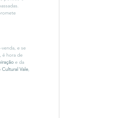
passadas.
 promete 
é-venda, e se 
, é hora de 
iração
 e da 
o Cultural Vale
, 