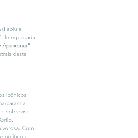
a
 (Fabiula 
"
. Interpretada 
 Apaixonar"
trais desta 
 os icônicos 
marcaram a 
le sobrevive 
rilo, 
olvorosa. Com 
 político e 