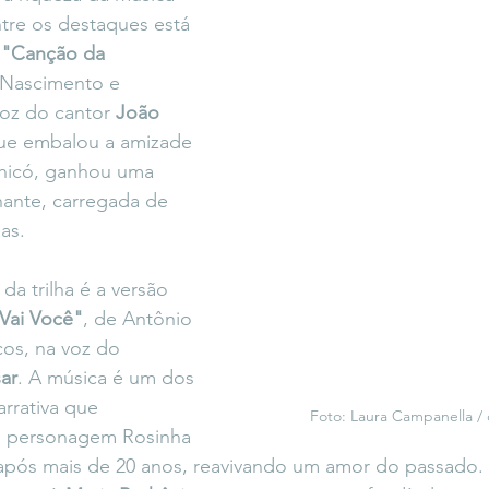
ntre os destaques está 
 
"Canção da 
 Nascimento e 
oz do cantor 
João 
que embalou a amizade 
Chicó, ganhou uma 
ante, carregada de 
as.
a trilha é a versão 
Vai Você"
, de Antônio 
os, na voz do 
ar
. A música é um dos 
rrativa que 
Foto: Laura Campanella / 
a personagem Rosinha 
 após mais de 20 anos, reavivando um amor do passado.