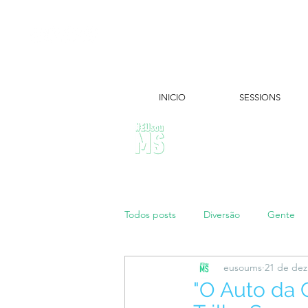
INICIO
SESSIONS
ÚLTIMAS NOTÍCIAS:
Todos posts
Diversão
Gente
eusoums
21 de dez
Papo de Mãe
#maratonei
"O Auto da