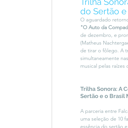
Trilha Sonor
Coluna do Vasques
#Descompl
do Sertão e
O aguardado retorno
"O Auto da Compad
Sessions
DESIMAGINAR
de dezembro, e prome
(Matheus Nachtergael
de tirar o fôlego. A t
simultaneamente nas
musical pelas raízes c
Trilha Sonora: A 
Sertão e o Brasil
A parceria entre Falc
uma seleção de 10 fa
essência do sertão e