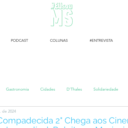
PODCAST
COLUNAS
#ENTREVISTA
#EUsouMS Entrevista: Descubra arte com a Galeria MEIA SETE
Gastronomia
Cidades
D'Thales
Solidariedade
. de 2024
#setembroamarelo
Luke do Dia
Arq + Cine
#publi
 Compadecida 2" Chega aos Cin