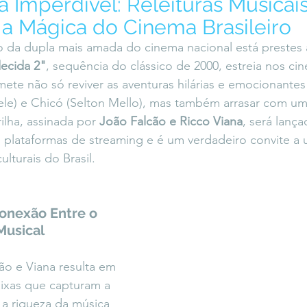
a Imperdível: Releituras Musicai
icaLara
#entrevista
Entre Palavras
Fora da Curva
 a Mágica do Cinema Brasileiro
 da dupla mais amada do cinema nacional está prestes 
ecida 2"
, sequência do clássico de 2000, estreia nos ci
Saiba Direito
te não só reviver as aventuras hilárias e emocionantes
e) e Chicó (Selton Mello), mas também arrasar com uma
rilha, assinada por 
João Falcão e Ricco Viana
, será lança
 plataformas de streaming e é um verdadeiro convite a
ulturais do Brasil.
Conexão Entre o 
 Musical
ão e Viana resulta em 
ixas que capturam a 
 a riqueza da música 