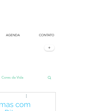
AGENDA
CONTATO
+
Cores da Vida
#TôemSampa, meu!
emas com