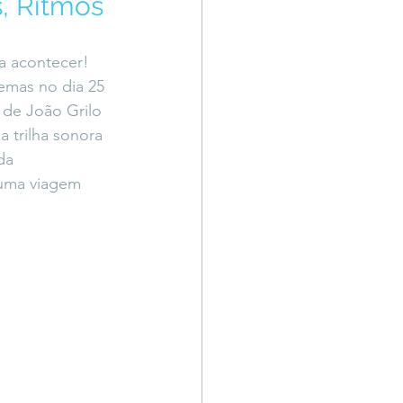
s, Ritmos
Território Livre
a acontecer! 
nemas no dia 25 
 de João Grilo 
 trilha sonora 
da 
 uma viagem 