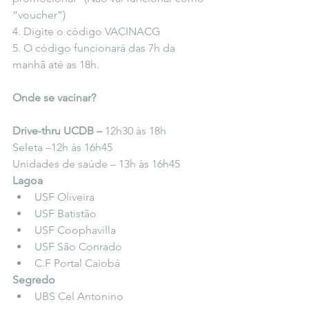
“voucher”)
4. Digite o código VACINACG
5. O código funcionará das 7h da 
manhã até as 18h. 
Onde se vacinar?
Drive-thru UCDB – 
12h30 às 18h
Seleta –12h às 16h45
Unidades de saúde – 13h às 16h45  
Lagoa
USF Oliveira  
USF Batistão  
USF Coophavilla  
USF São Conrado  
C.F Portal Caiobá  
Segredo
UBS Cel Antonino  