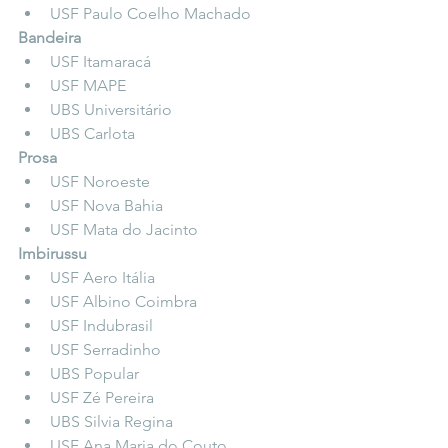
USF Paulo Coelho Machado  
Bandeira
USF Itamaracá  
USF MAPE  
UBS Universitário  
UBS Carlota  
Prosa
USF Noroeste  
USF Nova Bahia  
USF Mata do Jacinto  
Imbirussu
USF Aero Itália  
USF Albino Coimbra  
USF Indubrasil  
USF Serradinho  
UBS Popular  
USF Zé Pereira  
UBS Silvia Regina  
USF Ana Maria do Couto  