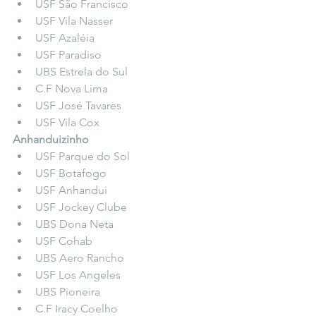
USF São Francisco  
USF Vila Nasser  
USF Azaléia  
USF Paradiso  
UBS Estrela do Sul  
C.F Nova Lima  
USF José Tavares  
USF Vila Cox  
Anhanduizinho
USF Parque do Sol  
USF Botafogo  
USF Anhandui  
USF Jockey Clube  
UBS Dona Neta  
USF Cohab  
UBS Aero Rancho  
USF Los Angeles  
UBS Pioneira  
C.F Iracy Coelho  