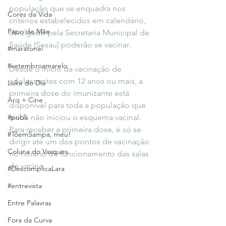
população que se enquadra nos 
Cores da Vida
critérios estabelecidos em calendário, 
Papo de Mãe
divulgado pela Secretaria Municipal de 
Saúde (Sesau) poderão se vacinar. 
#maratonei
#setembroamarelo
Desde o início da vacinação de 
adolescentes com 12 anos ou mais, a 
Luke do Dia
primeira dose do imunizante está 
Arq + Cine
disponível para toda a população que 
#publi
ainda não iniciou o esquema vacinal. 
Para receber a primeira dose, é só se 
#TôemSampa, meu!
dirigir até um dos pontos de vacinação 
Coluna do Vasques
no horário de funcionamento das salas 
de vacina. 
#DescomplicaLara
#entrevista
Entre Palavras
Fora da Curva