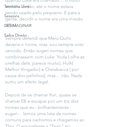
quando Luke era chamado… o outro 
atendia. Então, até o nome estava 
Território Livre
sendo usado pelo pequeno. E para a 
Sessions
gente, decidir o nome era uma missão 
difícil.
DESIMAGINAR
Saiba Direito
Sempre defendi que Meio Quilo 
deveria o nome, mas, sou sempre voto 
vencido. Então sugeri nomes que 
combinassem com Luke: Yoda ( olha as 
orelhas dele, parece muito), Hulk( 
Melhor Vingador) e Chewbacca ( por 
causa dos pelinhos), mas… não. Nada 
surtiu um efeito legal.
Depois de se chamar Yuri, quase se 
chamar EB e escapar por um triz dos 
nomes que eu - brilhantemente - 
sugeri… lemos uma lista de nomes 
comuns para cachorros e chegamos ao 
Thor. O equivalente a "Enzo" no 