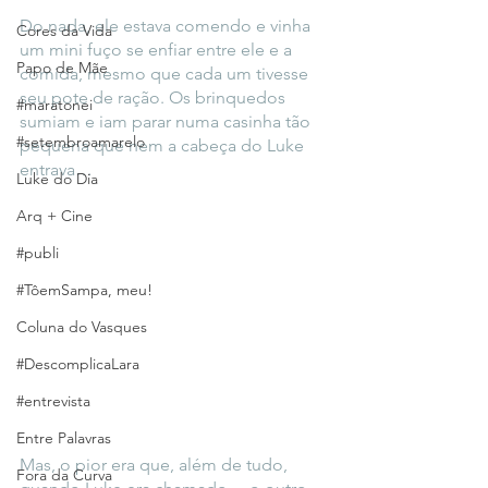
Do nada, ele estava comendo e vinha 
Cores da Vida
um mini fuço se enfiar entre ele e a 
Papo de Mãe
comida, mesmo que cada um tivesse 
seu pote de ração. Os brinquedos 
#maratonei
sumiam e iam parar numa casinha tão 
#setembroamarelo
pequena que nem a cabeça do Luke 
entrava…
Luke do Dia
Arq + Cine
#publi
#TôemSampa, meu!
Coluna do Vasques
#DescomplicaLara
#entrevista
Entre Palavras
Mas, o pior era que, além de tudo, 
Fora da Curva